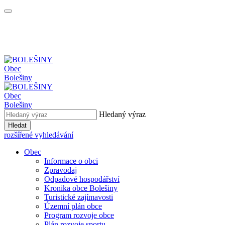
Obec
Bolešiny
Obec
Bolešiny
Hledaný výraz
Hledat
rozšířené vyhledávání
Obec
Informace o obci
Zpravodaj
Odpadové hospodářství
Kronika obce Bolešiny
Turistické zajímavosti
Územní plán obce
Program rozvoje obce
Plán rozvoje sportu