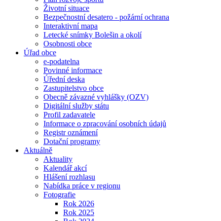
Životní situace
Bezpečnostní desatero - požární ochrana
Interaktivní mapa
Letecké snímky Bolešin a okolí
Osobnosti obce
Úřad obce
e-podatelna
Povinné informace
Úřední deska
Zastupitelstvo obce
Obecně závazné vyhlášky (OZV)
Digitální služby státu
Profil zadavatele
Informace o zpracování osobních údajů
Registr oznámení
Dotační programy
Aktuálně
Aktuality
Kalendář akcí
Hlášení rozhlasu
Nabídka práce v regionu
Fotografie
Rok 2026
Rok 2025