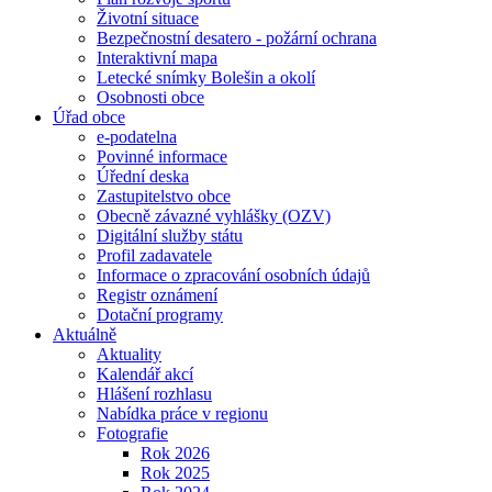
Životní situace
Bezpečnostní desatero - požární ochrana
Interaktivní mapa
Letecké snímky Bolešin a okolí
Osobnosti obce
Úřad obce
e-podatelna
Povinné informace
Úřední deska
Zastupitelstvo obce
Obecně závazné vyhlášky (OZV)
Digitální služby státu
Profil zadavatele
Informace o zpracování osobních údajů
Registr oznámení
Dotační programy
Aktuálně
Aktuality
Kalendář akcí
Hlášení rozhlasu
Nabídka práce v regionu
Fotografie
Rok 2026
Rok 2025