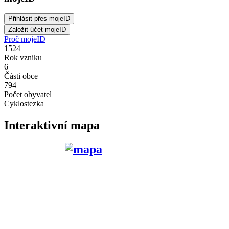
Proč mojeID
1524
Rok vzniku
6
Části obce
794
Počet obyvatel
Cyklostezka
Interaktivní mapa