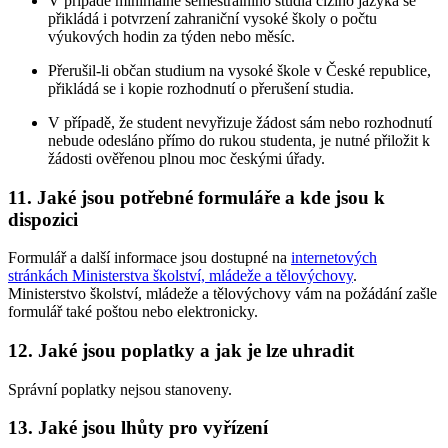
V případě minimálně semestrálního studia cizího jazyka se
přikládá i potvrzení zahraniční vysoké školy o počtu
výukových hodin za týden nebo měsíc.
Přerušil-li občan studium na vysoké škole v České republice,
přikládá se i kopie rozhodnutí o přerušení studia.
V případě, že student nevyřizuje žádost sám nebo rozhodnutí
nebude odesláno přímo do rukou studenta, je nutné přiložit k
žádosti ověřenou plnou moc českými úřady.
11. Jaké jsou potřebné formuláře a kde jsou k
dispozici
Formulář a další informace jsou dostupné na
internetových
stránkách Ministerstva školství, mládeže a tělovýchovy
.
Ministerstvo školství, mládeže a tělovýchovy vám na požádání zašle
formulář také poštou nebo elektronicky.
12. Jaké jsou poplatky a jak je lze uhradit
Správní poplatky nejsou stanoveny.
13. Jaké jsou lhůty pro vyřízení