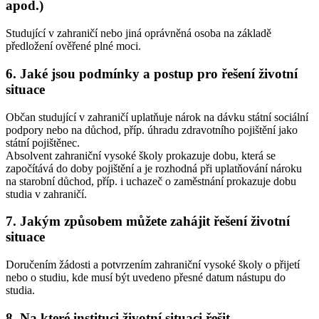
apod.)
Studující v zahraničí nebo jiná oprávněná osoba na základě
předložení ověřené plné moci.
6. Jaké jsou podmínky a postup pro řešení životní
situace
Občan studující v zahraničí uplatňuje nárok na dávku státní sociální
podpory nebo na důchod, příp. úhradu zdravotního pojištění jako
státní pojištěnec.
Absolvent zahraniční vysoké školy prokazuje dobu, která se
započítává do doby pojištění a je rozhodná při uplatňování nároku
na starobní důchod, příp. i uchazeč o zaměstnání prokazuje dobu
studia v zahraničí.
7. Jakým způsobem můžete zahájit řešení životní
situace
Doručením žádosti a potvrzením zahraniční vysoké školy o přijetí
nebo o studiu, kde musí být uvedeno přesné datum nástupu do
studia.
8. Na které instituci životní situaci řešit