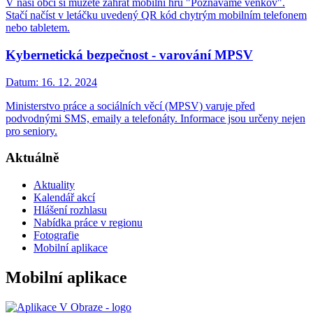
V naší obci si můžete zahrát mobilní hru "Poznáváme venkov".
Stačí načíst v letáčku uvedený QR kód chytrým mobilním telefonem
nebo tabletem.
Kybernetická bezpečnost - varování MPSV
Datum:
16. 12. 2024
Ministerstvo práce a sociálních věcí (MPSV) varuje před
podvodnými SMS, emaily a telefonáty. Informace jsou určeny nejen
pro seniory.
Aktuálně
Aktuality
Kalendář akcí
Hlášení rozhlasu
Nabídka práce v regionu
Fotografie
Mobilní aplikace
Mobilní aplikace