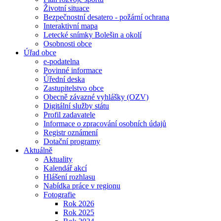
Životní situace
Bezpečnostní desatero - požární ochrana
Interaktivní mapa
Letecké snímky Bolešin a okolí
Osobnosti obce
Úřad obce
e-podatelna
Povinné informace
Úřední deska
Zastupitelstvo obce
Obecně závazné vyhlášky (OZV)
Digitální služby státu
Profil zadavatele
Informace o zpracování osobních údajů
Registr oznámení
Dotační programy
Aktuálně
Aktuality
Kalendář akcí
Hlášení rozhlasu
Nabídka práce v regionu
Fotografie
Rok 2026
Rok 2025