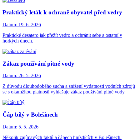
Praktický leták k ochraně obyvatel před vedry
Datum:
19. 6. 2026
Praktické desatero jak přežít vedro a ochránit sebe a ostatní v
horkých dnech.
Zákaz používání pitné vody
Datum:
26. 5. 2026
Z důvodu dlouhodobého sucha a snížení vydatnosti vodních zdrojů
se s okamžitou platností vyhlašuje zákaz používání pitné vody
Čáp bílý v Bolešinech
Datum:
5. 5. 2026
Několik zajímavých faktů a čápech hnízdících v Bolešinech.