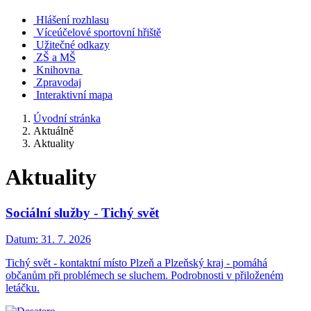
Hlášení rozhlasu
Víceúčelové sportovní hřiště
Užitečné odkazy
ZŠ a MŠ
Knihovna
Zpravodaj
Interaktivní mapa
Úvodní stránka
Aktuálně
Aktuality
Aktuality
Sociální služby - Tichý svět
Datum:
31. 7. 2026
Tichý svět - kontaktní místo Plzeň a Plzeňský kraj - pomáhá
občanům při problémech se sluchem. Podrobnosti v přiloženém
letáčku.