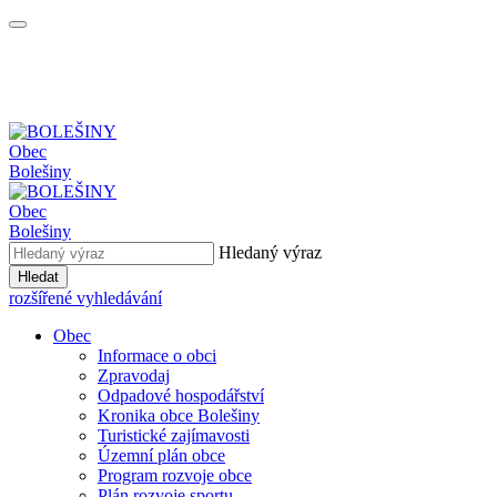
Obec
Bolešiny
Obec
Bolešiny
Hledaný výraz
Hledat
rozšířené vyhledávání
Obec
Informace o obci
Zpravodaj
Odpadové hospodářství
Kronika obce Bolešiny
Turistické zajímavosti
Územní plán obce
Program rozvoje obce
Plán rozvoje sportu