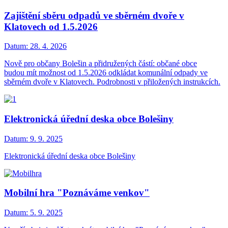
Zajištění sběru odpadů ve sběrném dvoře v
Klatovech od 1.5.2026
Datum:
28. 4. 2026
Nově pro občany Bolešin a přidružených částí: občané obce
budou mít možnost od 1.5.2026 odkládat komunální odpady ve
sběrném dvoře v Klatovech. Podrobnosti v přiložených instrukcích.
Elektronická úřední deska obce Bolešiny
Datum:
9. 9. 2025
Elektronická úřední deska obce Bolešiny
Mobilní hra "Poznáváme venkov"
Datum:
5. 9. 2025