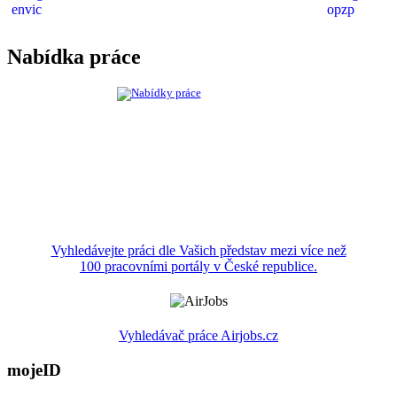
Nabídka práce
Vyhledávejte práci dle Vašich představ mezi více než
100 pracovními portály v České republice.
Vyhledávač práce Airjobs.cz
mojeID