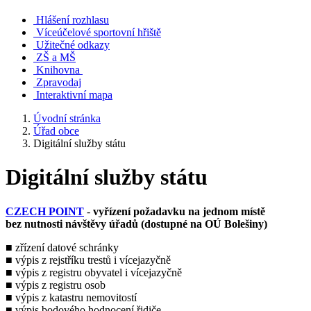
Hlášení rozhlasu
Víceúčelové sportovní hřiště
Užitečné odkazy
ZŠ a MŠ
Knihovna
Zpravodaj
Interaktivní mapa
Úvodní stránka
Úřad obce
Digitální služby státu
Digitální služby státu
CZECH POINT
-
vyřízení požadavku na jednom místě
bez nutnosti návštěvy úřadů (dostupné na OÚ Bolešiny)
■ zřízení datové schránky
■ výpis z rejstříku trestů i vícejazyčně
■ výpis z registru obyvatel i vícejazyčně
■ výpis z registru osob
■ výpis z katastru nemovitostí
■ výpis bodového hodnocení řidiče