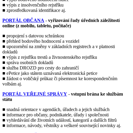
■ výpis z insolvenčního rejstříku
■ zprostředkovaná identifikace aj.
PORTÁL OBČANA
-
vyřizování řady úředních záležitostí
online (z mobilu, tabletu, počítače)
■ propojení s datovou schránkou
■ přehled bodového hodnocení a vozidel
■ upozornění na změny v základních registrech a v platnosti
dokladů
■ výpis z rejstříku trestů a živnostenského rejstříku
■ správa osobních dokladů
■ služba DROZD pro cesty do zahraničí
■ ePetice jako státem uznávaná elektronická petice
■ žádost o voličský průkaz či písemnost ke korespondenčním
volbám aj.
PORTÁL VEŘEJNÉ SPRÁVY
-
vstupní brána ke službám
státu
■ snadná orientace v agendách, úřadech a jejich službách
■ informace pro občany, podnikatele, úřady i společnosti
■ vyhledávání dle životních událostí, kategorií a dalších filtrů
■ informace, návody, věstníky a veškeré související novinky aj.