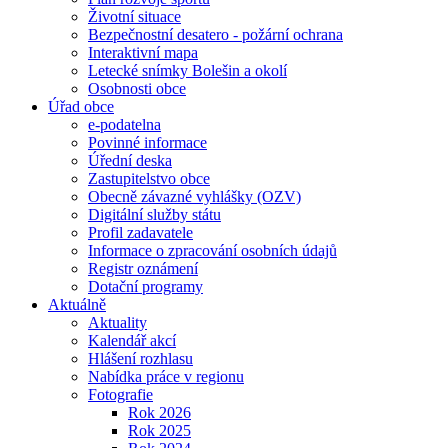
Životní situace
Bezpečnostní desatero - požární ochrana
Interaktivní mapa
Letecké snímky Bolešin a okolí
Osobnosti obce
Úřad obce
e-podatelna
Povinné informace
Úřední deska
Zastupitelstvo obce
Obecně závazné vyhlášky (OZV)
Digitální služby státu
Profil zadavatele
Informace o zpracování osobních údajů
Registr oznámení
Dotační programy
Aktuálně
Aktuality
Kalendář akcí
Hlášení rozhlasu
Nabídka práce v regionu
Fotografie
Rok 2026
Rok 2025