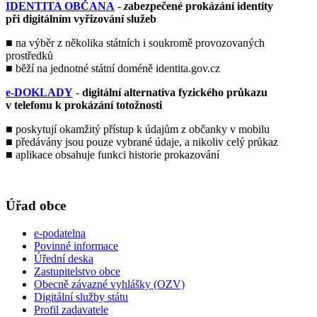
IDENTITA OBČANA
-
z
abezpečené prokázání identity
při digitálním vyřizování služeb
■ na výběr z několika státních i soukromě provozovaných
prostředků
■ běží na jednotné státní doméně identita.gov.cz
e-DOKLADY
-
digitální alternativa fyzického průkazu
v telefonu k prokázání totožnosti
■ poskytují okamžitý přístup k údajům z občanky v mobilu
■ předávány jsou pouze vybrané údaje, a nikoliv celý průkaz
■ aplikace obsahuje funkci historie prokazování
Úřad obce
e-podatelna
Povinné informace
Úřední deska
Zastupitelstvo obce
Obecně závazné vyhlášky (OZV)
Digitální služby státu
Profil zadavatele