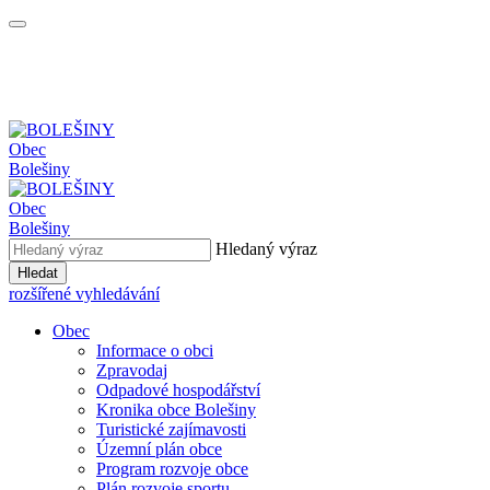
Obec
Bolešiny
Obec
Bolešiny
Hledaný výraz
Hledat
rozšířené vyhledávání
Obec
Informace o obci
Zpravodaj
Odpadové hospodářství
Kronika obce Bolešiny
Turistické zajímavosti
Územní plán obce
Program rozvoje obce
Plán rozvoje sportu