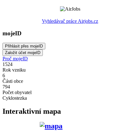
Vyhledávač práce Airjobs.cz
mojeID
Proč mojeID
1524
Rok vzniku
6
Části obce
794
Počet obyvatel
Cyklostezka
Interaktivní mapa