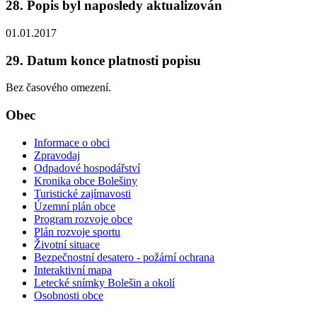
28. Popis byl naposledy aktualizován
01.01.2017
29. Datum konce platnosti popisu
Bez časového omezení.
Obec
Informace o obci
Zpravodaj
Odpadové hospodářství
Kronika obce Bolešiny
Turistické zajímavosti
Územní plán obce
Program rozvoje obce
Plán rozvoje sportu
Životní situace
Bezpečnostní desatero - požární ochrana
Interaktivní mapa
Letecké snímky Bolešin a okolí
Osobnosti obce