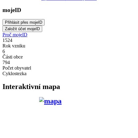
mojeID
Proč mojeID
1524
Rok vzniku
6
Části obce
794
Počet obyvatel
Cyklostezka
Interaktivní mapa