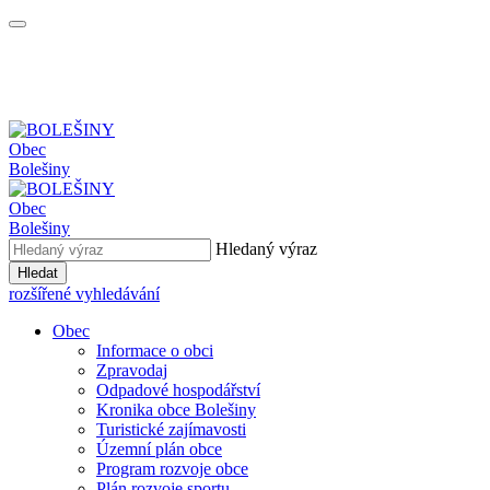
Obec
Bolešiny
Obec
Bolešiny
Hledaný výraz
Hledat
rozšířené vyhledávání
Obec
Informace o obci
Zpravodaj
Odpadové hospodářství
Kronika obce Bolešiny
Turistické zajímavosti
Územní plán obce
Program rozvoje obce
Plán rozvoje sportu