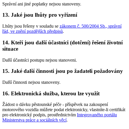
Správní ani jiné poplatky nejsou stanoveny.
13. Jaké jsou lhůty pro vyřízení
Lhůty jsou řešeny v souladu se
zákonem č. 500/2004 Sb., správní
řád, ve znění pozdějších předpisů
.
14. Kteří jsou další účastníci (dotčení) řešení životní
situace
Další účastníci postupu nejsou stanoveni.
15. Jaké další činnosti jsou po žadateli požadovány
Další činnosti nejsou stanoveny.
16. Elektronická služba, kterou lze využít
Žádost o dávku pěstounské péče - příspěvek na zakoupení
motorového vozidla můžete podat elektronicky, vlastníte-li certifikát
pro elektronický podpis, prostřednictvím
Integrovaného portálu
Ministerstva práce a sociálních věcí
.