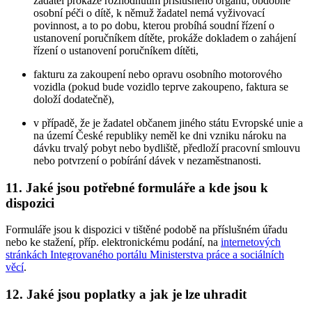
žadatel prokáže rozhodnutím příslušného orgánu; obdobně
osobní péči o dítě, k němuž žadatel nemá vyživovací
povinnost, a to po dobu, kterou probíhá soudní řízení o
ustanovení poručníkem dítěte, prokáže dokladem o zahájení
řízení o ustanovení poručníkem dítěti,
fakturu za zakoupení nebo opravu osobního motorového
vozidla (pokud bude vozidlo teprve zakoupeno, faktura se
doloží dodatečně),
v případě, že je žadatel občanem jiného státu Evropské unie a
na území České republiky neměl ke dni vzniku nároku na
dávku trvalý pobyt nebo bydliště, předloží pracovní smlouvu
nebo potvrzení o pobírání dávek v nezaměstnanosti.
11. Jaké jsou potřebné formuláře a kde jsou k
dispozici
Formuláře jsou k dispozici v tištěné podobě na příslušném úřadu
nebo ke stažení, příp. elektronickému podání, na
internetových
stránkách Integrovaného portálu Ministerstva práce a sociálních
věcí
.
12. Jaké jsou poplatky a jak je lze uhradit