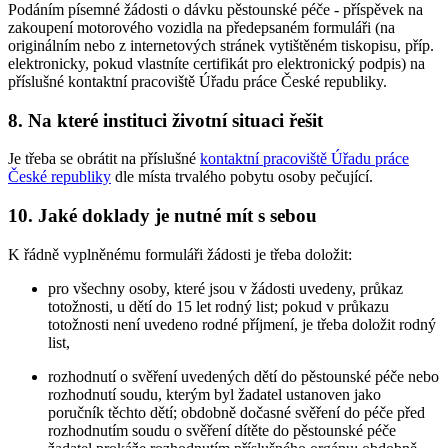
Podáním písemné žádosti o dávku pěstounské péče - příspěvek na
zakoupení motorového vozidla na předepsaném formuláři (na
originálním nebo z internetových stránek vytištěném tiskopisu, příp.
elektronicky, pokud vlastníte certifikát pro elektronický podpis) na
příslušné kontaktní pracoviště Úřadu práce České republiky.
8. Na které instituci životní situaci řešit
Je třeba se obrátit na příslušné
kontaktní pracoviště Úřadu práce
České republiky
dle místa trvalého pobytu osoby pečující.
10. Jaké doklady je nutné mít s sebou
K řádně vyplněnému formuláři žádosti je třeba doložit:
pro všechny osoby, které jsou v žádosti uvedeny, průkaz
totožnosti, u dětí do 15 let rodný list; pokud v průkazu
totožnosti není uvedeno rodné příjmení, je třeba doložit rodný
list,
rozhodnutí o svěření uvedených dětí do pěstounské péče nebo
rozhodnutí soudu, kterým byl žadatel ustanoven jako
poručník těchto dětí; obdobně dočasné svěření do péče před
rozhodnutím soudu o svěření dítěte do pěstounské péče