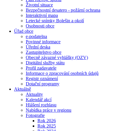
Životní situace
Bezpečnostní desatero - požární ochrana
Interaktivní mapa
Letecké snímky Bolešin a okolí
Osobnosti obce
Úřad obce
e-podatelna
Povinné informace
Úřední deska
Zastupitelstvo obce
Obecně závazné vyhlášky (OZV)
Digitální služby státu
Profil zadavatele
Informace o zpracování osobních údajů
Registr oznámení
Dotační programy
Aktuálně
Aktuality
Kalendář akcí
Hlášení rozhlasu
Nabídka práce v regionu
Fotografie
Rok 2026
Rok 2025