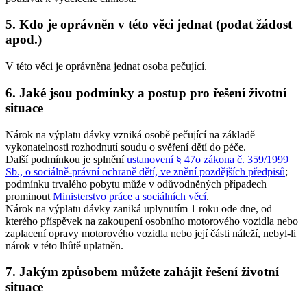
5. Kdo je oprávněn v této věci jednat (podat žádost
apod.)
V této věci je oprávněna jednat osoba pečující.
6. Jaké jsou podmínky a postup pro řešení životní
situace
Nárok na výplatu dávky vzniká osobě pečující na základě
vykonatelnosti rozhodnutí soudu o svěření dětí do péče.
Další podmínkou je splnění
ustanovení § 47o zákona č. 359/1999
Sb., o sociálně-právní ochraně dětí, ve znění pozdějších předpisů
;
podmínku trvalého pobytu může v odůvodněných případech
prominout
Ministerstvo práce a sociálních věcí
.
Nárok na výplatu dávky zaniká uplynutím 1 roku ode dne, od
kterého příspěvek na zakoupení osobního motorového vozidla nebo
zaplacení opravy motorového vozidla nebo její části náleží, nebyl-li
nárok v této lhůtě uplatněn.
7. Jakým způsobem můžete zahájit řešení životní
situace