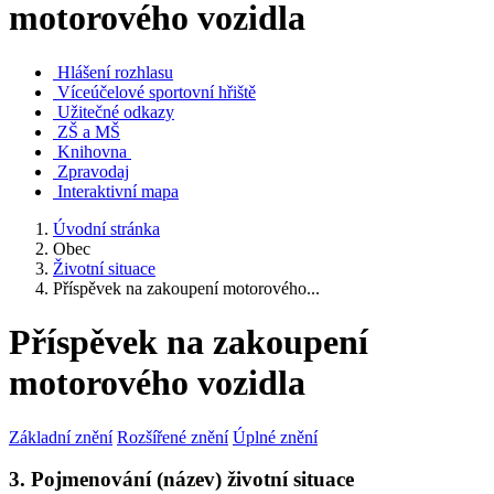
motorového vozidla
Hlášení rozhlasu
Víceúčelové sportovní hřiště
Užitečné odkazy
ZŠ a MŠ
Knihovna
Zpravodaj
Interaktivní mapa
Úvodní stránka
Obec
Životní situace
Příspěvek na zakoupení motorového...
Příspěvek na zakoupení
motorového vozidla
Základní znění
Rozšířené znění
Úplné znění
3. Pojmenování (název) životní situace