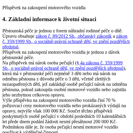
Příspěvek na zakoupení motorového vozidla
4. Základní informace k životní situaci
Pěstounská péče je jednou z forem náhradní rodinné péče o dítě.
Úpravu obsahuje
zákon č. 89/2012 Sb., občanský zákoník
a
zákon
č. 359/1999 Sb., o sociálně-právní ochraně dětí, ve znění pozdějších
předpisů
.
Příspěvek na zakoupení motorového vozidla je jednou z dávek
pěstounské péče.
Na příspěvek má nárok osoba pečující (
§ 4a zákona č. 359/1999
Sb., o sociálně-právní ochraně dětí, ve znění pozdějších předpisů
),
která má v pěstounské péči nejméně 3 děti nebo má nárok na
odměnu pěstouna z důvodu péče o 3 děti, včetně zletilých
nezaopatřených dětí, jež zakládají osobě pečující nárok na odměnu
pěstouna, pokud zakoupila osobní motorové vozidlo nebo zajistila
jeho nezbytnou celkovou opravu.
Výše příspěvku na zakoupení motorového vozidla činí 70 %
pořizovací ceny motorového vozidla nebo prokázaných výdajů na
opravy, nejvýše však 100 000 Kč. Součet těchto příspěvků
poskytnutých osobě pečující v období posledních 10 kalendářních
let přede dnem podání žádosti nesmí přesáhnout 200 000 Kč.
Podmínkou dále je, že osoba pečující nesmí motorové vozidlo
používat k výdělečné činnosti.