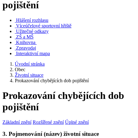
pojištění
Hlášení rozhlasu
Víceúčelové sportovní hřiště
Užitečné odkazy
ZŠ a MŠ
Knihovna
Zpravodaj
Interaktivní mapa
Úvodní stránka
Obec
Životní situace
Prokazování chybějících dob pojištění
Prokazování chybějících dob
pojištění
Základní znění
Rozšířené znění
Úplné znění
3. Pojmenování (název) životní situace