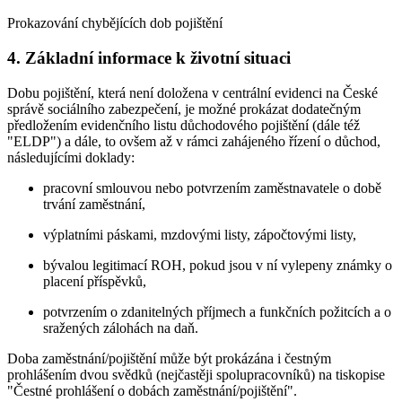
Prokazování chybějících dob pojištění
4. Základní informace k životní situaci
Dobu pojištění, která není doložena v centrální evidenci na České
správě sociálního zabezpečení, je možné prokázat dodatečným
předložením evidenčního listu důchodového pojištění (dále též
"ELDP") a dále, to ovšem až v rámci zahájeného řízení o důchod,
následujícími doklady:
pracovní smlouvou nebo potvrzením zaměstnavatele o době
trvání zaměstnání,
výplatními páskami, mzdovými listy, zápočtovými listy,
bývalou legitimací ROH, pokud jsou v ní vylepeny známky o
placení příspěvků,
potvrzením o zdanitelných příjmech a funkčních požitcích a o
sražených zálohách na daň.
Doba zaměstnání/pojištění může být prokázána i čestným
prohlášením dvou svědků (nejčastěji spolupracovníků) na tiskopise
"Čestné prohlášení o dobách zaměstnání/pojištění".