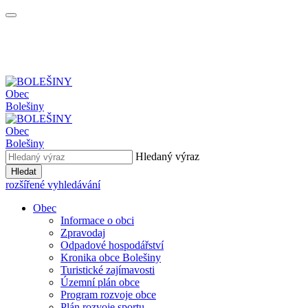
Obec
Bolešiny
Obec
Bolešiny
Hledaný výraz
Hledat
rozšířené vyhledávání
Obec
Informace o obci
Zpravodaj
Odpadové hospodářství
Kronika obce Bolešiny
Turistické zajímavosti
Územní plán obce
Program rozvoje obce
Plán rozvoje sportu