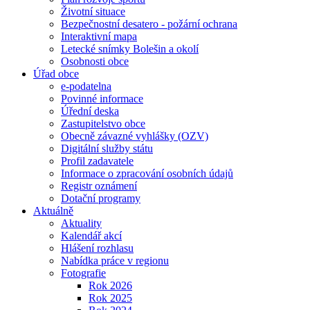
Životní situace
Bezpečnostní desatero - požární ochrana
Interaktivní mapa
Letecké snímky Bolešin a okolí
Osobnosti obce
Úřad obce
e-podatelna
Povinné informace
Úřední deska
Zastupitelstvo obce
Obecně závazné vyhlášky (OZV)
Digitální služby státu
Profil zadavatele
Informace o zpracování osobních údajů
Registr oznámení
Dotační programy
Aktuálně
Aktuality
Kalendář akcí
Hlášení rozhlasu
Nabídka práce v regionu
Fotografie
Rok 2026
Rok 2025