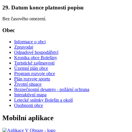
29. Datum konce platnosti popisu
Bez časového omezení.
Obec
Informace o obci
Zpravodaj
Odpadové hospodářství
Kronika obce Bolešiny
Turistické zajímavosti
Územní plán obce
Program rozvoje obce
Plán rozvoje sportu
Životní situace
Bezpečnostní desatero - požární ochrana
Interaktivní mapa
Letecké snímky Bolešin a okolí
Osobnosti obce
Mobilní aplikace