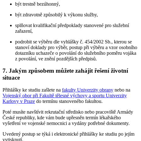
být trestně bezúhonný,
být zdravotně způsobilý k výkonu služby,
splňovat kvalifikační předpoklady stanovené pro služební
zařazení,
podrobit se výběru dle vyhlášky č. 454/2002 Sb., kterou se
stanoví doklady pro výběr, postup při výběru a vzor osobního
dotazníku uchazeče o povolání do služebního poměru vojáka
z povolání, ve znění pozdějších předpisů.
7. Jakým způsobem můžete zahájit řešení životní
situace
Přihlášky ke studiu zašlete na
fakulty Univerzity obrany
nebo na
Vojenský obor při Fakultě tělesné výchovy a sportu Univerzity
Karlovy v Praze
do termínu stanoveného fakultou.
Poté musíte navštívit rekrutační středisko nebo pracoviště Armády
České republiky, kde vám bude upřesněn termín lékařského
vyšetření ve vojenské nemocnici a vydány potřebné dokumenty.
Uvedený postup se týká i elektronické přihlášky ke studiu po jejím
vytisknutí.