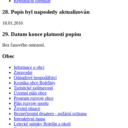
Registrační formulář
28. Popis byl naposledy aktualizován
18.01.2016
29. Datum konce platnosti popisu
Bez časového omezení.
Obec
Informace o obci
Zpravodaj
Odpadové hospodářství
Kronika obce Bolešiny
Turistické zajímavosti
Územní plán obce
Program rozvoje obce
Plán rozvoje sportu
Životní situace
Bezpečnostní desatero - požární ochrana
Interaktivní mapa
Letecké snímky Bolešin a okolí