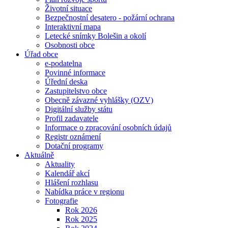
Životní situace
Bezpečnostní desatero - požární ochrana
Interaktivní mapa
Letecké snímky Bolešin a okolí
Osobnosti obce
Úřad obce
e-podatelna
Povinné informace
Úřední deska
Zastupitelstvo obce
Obecně závazné vyhlášky (OZV)
Digitální služby státu
Profil zadavatele
Informace o zpracování osobních údajů
Registr oznámení
Dotační programy
Aktuálně
Aktuality
Kalendář akcí
Hlášení rozhlasu
Nabídka práce v regionu
Fotografie
Rok 2026
Rok 2025