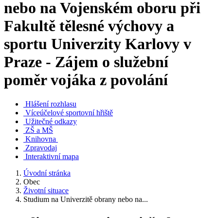
nebo na Vojenském oboru při
Fakultě tělesné výchovy a
sportu Univerzity Karlovy v
Praze - Zájem o služební
poměr vojáka z povolání
Hlášení rozhlasu
Víceúčelové sportovní hřiště
Užitečné odkazy
ZŠ a MŠ
Knihovna
Zpravodaj
Interaktivní mapa
Úvodní stránka
Obec
Životní situace
Studium na Univerzitě obrany nebo na...