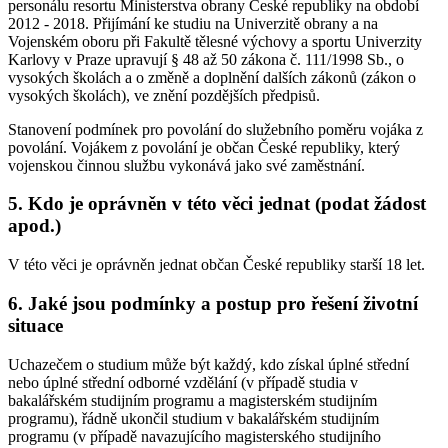
personálu resortu Ministerstva obrany České republiky na období
2012 - 2018. Přijímání ke studiu na Univerzitě obrany a na
Vojenském oboru při Fakultě tělesné výchovy a sportu Univerzity
Karlovy v Praze upravují § 48 až 50 zákona č. 111/1998 Sb., o
vysokých školách a o změně a doplnění dalších zákonů (zákon o
vysokých školách), ve znění pozdějších předpisů.
Stanovení podmínek pro povolání do služebního poměru vojáka z
povolání. Vojákem z povolání je občan České republiky, který
vojenskou činnou službu vykonává jako své zaměstnání.
5. Kdo je oprávněn v této věci jednat (podat žádost
apod.)
V této věci je oprávněn jednat občan České republiky starší 18 let.
6. Jaké jsou podmínky a postup pro řešení životní
situace
Uchazečem o studium může být každý, kdo získal úplné střední
nebo úplné střední odborné vzdělání (v případě studia v
bakalářském studijním programu a magisterském studijním
programu), řádně ukončil studium v bakalářském studijním
programu (v případě navazujícího magisterského studijního