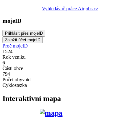
Vyhledávač práce Airjobs.cz
mojeID
Proč mojeID
1524
Rok vzniku
6
Části obce
794
Počet obyvatel
Cyklostezka
Interaktivní mapa