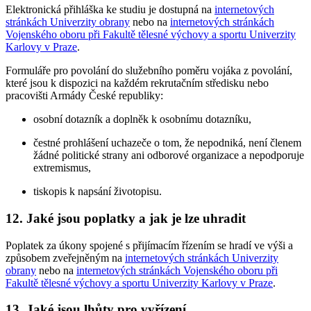
Elektronická přihláška ke studiu je dostupná na
internetových
stránkách Univerzity obrany
nebo na
internetových stránkách
Vojenského oboru při Fakultě tělesné výchovy a sportu Univerzity
Karlovy v Praze
.
Formuláře pro povolání do služebního poměru vojáka z povolání,
které jsou k dispozici na každém rekrutačním středisku nebo
pracovišti Armády České republiky:
osobní dotazník a doplněk k osobnímu dotazníku,
čestné prohlášení uchazeče o tom, že nepodniká, není členem
žádné politické strany ani odborové organizace a nepodporuje
extremismus,
tiskopis k napsání životopisu.
12. Jaké jsou poplatky a jak je lze uhradit
Poplatek za úkony spojené s přijímacím řízením se hradí ve výši a
způsobem zveřejněným na
internetových stránkách Univerzity
obrany
nebo na
internetových stránkách Vojenského oboru při
Fakultě tělesné výchovy a sportu Univerzity Karlovy v Praze
.
13. Jaké jsou lhůty pro vyřízení