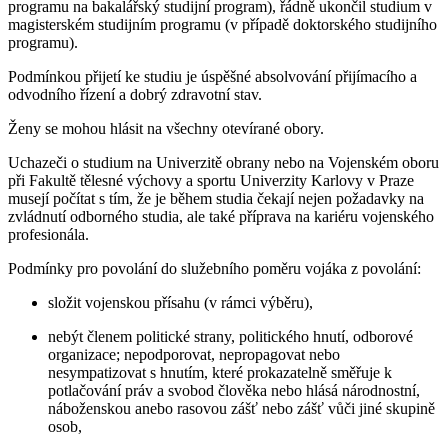
programu na bakalářský studijní program), řádně ukončil studium v
magisterském studijním programu (v případě doktorského studijního
programu).
Podmínkou přijetí ke studiu je úspěšné absolvování přijímacího a
odvodního řízení a dobrý zdravotní stav.
Ženy se mohou hlásit na všechny otevírané obory.
Uchazeči o studium na Univerzitě obrany nebo na Vojenském oboru
při Fakultě tělesné výchovy a sportu Univerzity Karlovy v Praze
musejí počítat s tím, že je během studia čekají nejen požadavky na
zvládnutí odborného studia, ale také příprava na kariéru vojenského
profesionála.
Podmínky pro povolání do služebního poměru vojáka z povolání:
složit vojenskou přísahu (v rámci výběru),
nebýt členem politické strany, politického hnutí, odborové
organizace; nepodporovat, nepropagovat nebo
nesympatizovat s hnutím, které prokazatelně směřuje k
potlačování práv a svobod člověka nebo hlásá národnostní,
náboženskou anebo rasovou zášť nebo zášť vůči jiné skupině
osob,