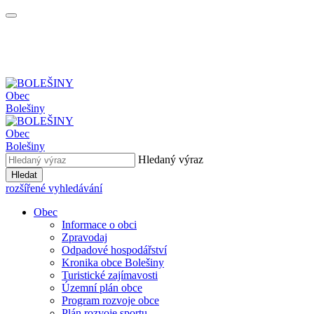
Obec
Bolešiny
Obec
Bolešiny
Hledaný výraz
Hledat
rozšířené vyhledávání
Obec
Informace o obci
Zpravodaj
Odpadové hospodářství
Kronika obce Bolešiny
Turistické zajímavosti
Územní plán obce
Program rozvoje obce
Plán rozvoje sportu