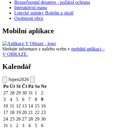
Bezpečnostní desatero - požární ochrana
Interaktivní mapa
Letecké snímky Bolešin a okolí
Osobnosti obce
Mobilní aplikace
Sledujte informace z našeho webu v
mobilní aplikaci –
V OBRAZE.
Kalendář
Srpen
2026
Po
Út
St
Čt
Pá
So
Ne
27
28
29
30
31
1
2
3
4
5
6
7
8
9
10
11
12
13
14
15
16
17
18
19
20
21
22
23
24
25
26
27
28
29
30
31
1
2
3
4
5
6