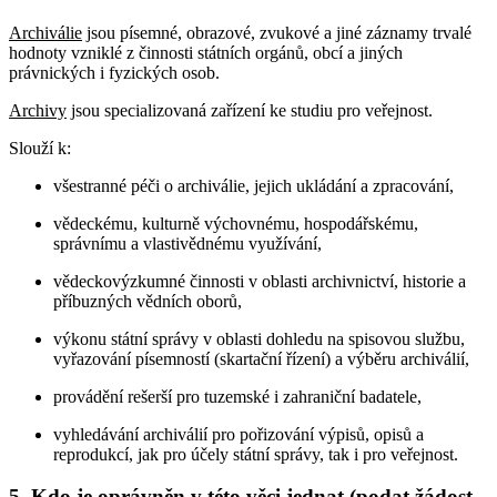
Archiválie
jsou písemné, obrazové, zvukové a jiné záznamy trvalé
hodnoty vzniklé z činnosti státních orgánů, obcí a jiných
právnických i fyzických osob.
Archivy
jsou specializovaná zařízení ke studiu pro veřejnost.
Slouží k:
všestranné péči o archiválie, jejich ukládání a zpracování,
vědeckému, kulturně výchovnému, hospodářskému,
správnímu a vlastivědnému využívání,
vědeckovýzkumné činnosti v oblasti archivnictví, historie a
příbuzných vědních oborů,
výkonu státní správy v oblasti dohledu na spisovou službu,
vyřazování písemností (skartační řízení) a výběru archiválií,
provádění rešerší pro tuzemské i zahraniční badatele,
vyhledávání archiválií pro pořizování výpisů, opisů a
reprodukcí, jak pro účely státní správy, tak i pro veřejnost.
5. Kdo je oprávněn v této věci jednat (podat žádost