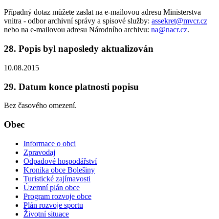
Případný dotaz můžete zaslat na e-mailovou adresu Ministerstva
vnitra - odbor archivní správy a spisové služby:
assekret@mvcr.cz
nebo na e-mailovou adresu Národního archivu:
na@nacr.cz
.
28. Popis byl naposledy aktualizován
10.08.2015
29. Datum konce platnosti popisu
Bez časového omezení.
Obec
Informace o obci
Zpravodaj
Odpadové hospodářství
Kronika obce Bolešiny
Turistické zajímavosti
Územní plán obce
Program rozvoje obce
Plán rozvoje sportu
Životní situace