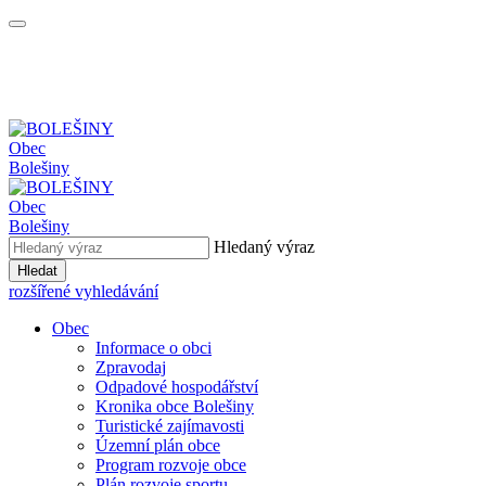
Obec
Bolešiny
Obec
Bolešiny
Hledaný výraz
Hledat
rozšířené vyhledávání
Obec
Informace o obci
Zpravodaj
Odpadové hospodářství
Kronika obce Bolešiny
Turistické zajímavosti
Územní plán obce
Program rozvoje obce
Plán rozvoje sportu