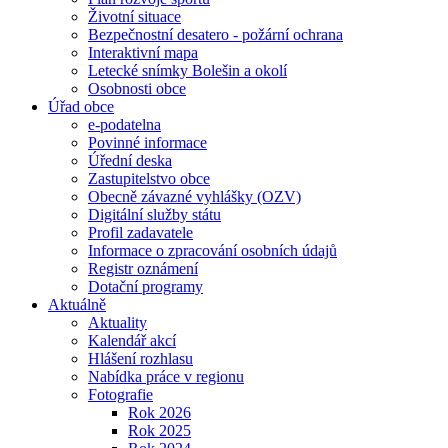
Životní situace
Bezpečnostní desatero - požární ochrana
Interaktivní mapa
Letecké snímky Bolešin a okolí
Osobnosti obce
Úřad obce
e-podatelna
Povinné informace
Úřední deska
Zastupitelstvo obce
Obecně závazné vyhlášky (OZV)
Digitální služby státu
Profil zadavatele
Informace o zpracování osobních údajů
Registr oznámení
Dotační programy
Aktuálně
Aktuality
Kalendář akcí
Hlášení rozhlasu
Nabídka práce v regionu
Fotografie
Rok 2026
Rok 2025