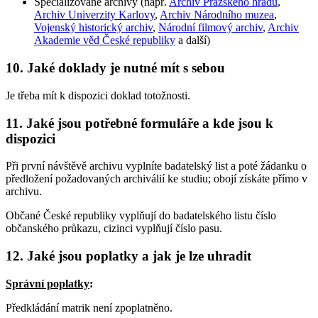
Specializované archivy (např.
Archiv Pražského hradu
,
Archiv Univerzity Karlovy
,
Archiv Národního muzea
,
Vojenský historický archiv
,
Národní filmový archiv
,
Archiv
Akademie věd České republiky
a další)
10. Jaké doklady je nutné mít s sebou
Je třeba mít k dispozici doklad totožnosti.
11. Jaké jsou potřebné formuláře a kde jsou k
dispozici
Při první návštěvě archivu vyplníte badatelský list a poté žádanku o
předložení požadovaných archiválií ke studiu; obojí získáte přímo v
archivu.
Občané České republiky vyplňují do badatelského listu číslo
občanského průkazu, cizinci vyplňují číslo pasu.
12. Jaké jsou poplatky a jak je lze uhradit
Správní poplatky
:
Předkládání matrik není zpoplatněno.