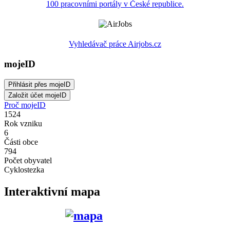
100 pracovními portály v České republice.
Vyhledávač práce Airjobs.cz
mojeID
Proč mojeID
1524
Rok vzniku
6
Části obce
794
Počet obyvatel
Cyklostezka
Interaktivní mapa