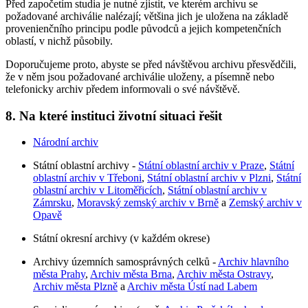
Před započetím studia je nutné zjistit, ve kterém archivu se
požadované archiválie nalézají; většina jich je uložena na základě
provenienčního principu podle původců a jejich kompetenčních
oblastí, v nichž působily.
Doporučujeme proto, abyste se před návštěvou archivu přesvědčili,
že v něm jsou požadované archiválie uloženy, a písemně nebo
telefonicky archiv předem informovali o své návštěvě.
8. Na které instituci životní situaci řešit
Národní archiv
Státní oblastní archivy -
Státní oblastní archiv v Praze
,
Státní
oblastní archiv v Třeboni
,
Státní oblastní archiv v Plzni
,
Státní
oblastní archiv v Litoměřicích
,
Státní oblastní archiv v
Zámrsku
,
Moravský zemský archiv v Brně
a
Zemský archiv v
Opavě
Státní okresní archivy (v každém okrese)
Archivy územních samosprávných celků -
Archiv hlavního
města Prahy
,
Archiv města Brna
,
Archiv města Ostravy
,
Archiv města Plzně
a
Archiv města Ústí nad Labem