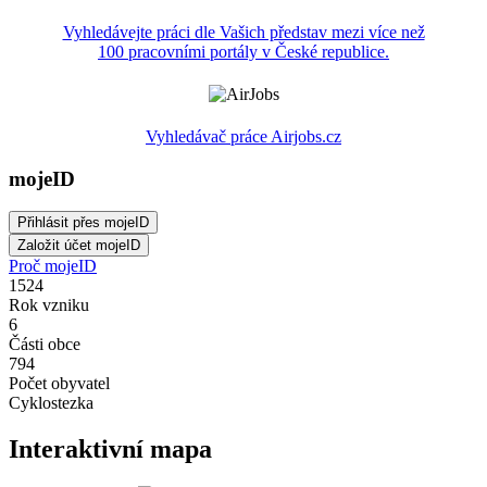
Vyhledávejte práci dle Vašich představ mezi více než
100 pracovními portály v České republice.
Vyhledávač práce Airjobs.cz
mojeID
Proč mojeID
1524
Rok vzniku
6
Části obce
794
Počet obyvatel
Cyklostezka
Interaktivní mapa