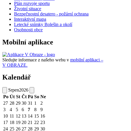
Plán rozvoje sportu
Životní situace
Bezpečnostní desatero - požární ochrana
Interaktivní mapa
Letecké snímky Bolešin a okolí
Osobnosti obce
Mobilní aplikace
Sledujte informace z našeho webu v
mobilní aplikaci –
V OBRAZE.
Kalendář
Srpen
2026
Po
Út
St
Čt
Pá
So
Ne
27
28
29
30
31
1
2
3
4
5
6
7
8
9
10
11
12
13
14
15
16
17
18
19
20
21
22
23
24
25
26
27
28
29
30