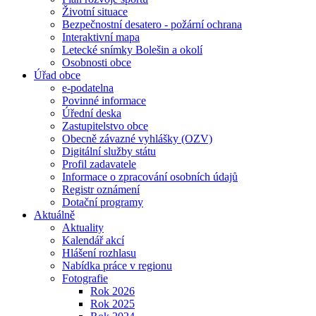
Životní situace
Bezpečnostní desatero - požární ochrana
Interaktivní mapa
Letecké snímky Bolešin a okolí
Osobnosti obce
Úřad obce
e-podatelna
Povinné informace
Úřední deska
Zastupitelstvo obce
Obecně závazné vyhlášky (OZV)
Digitální služby státu
Profil zadavatele
Informace o zpracování osobních údajů
Registr oznámení
Dotační programy
Aktuálně
Aktuality
Kalendář akcí
Hlášení rozhlasu
Nabídka práce v regionu
Fotografie
Rok 2026
Rok 2025