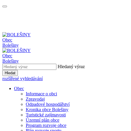
Obec
Bolešiny
Obec
Bolešiny
Hledaný výraz
Hledat
rozšířené vyhledávání
Obec
Informace o obci
Zpravodaj
Odpadové hospodářství
Kronika obce Bolešiny
Turistické zajímavosti
Územní plán obce
Program rozvoje obce
Plán rozvoje sportu