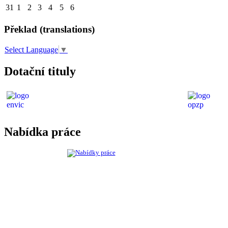
31
1
2
3
4
5
6
Překlad (translations)
Select Language
▼
Dotační tituly
Nabídka práce