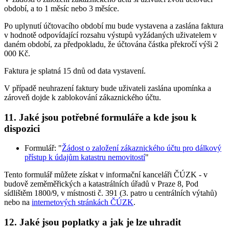
období, a to 1 měsíc nebo 3 měsíce.
Po uplynutí účtovacího období mu bude vystavena a zaslána faktura
v hodnotě odpovídající rozsahu výstupů vyžádaných uživatelem v
daném období, za předpokladu, že účtována částka překročí výši 2
000 Kč.
Faktura je splatná 15 dnů od data vystavení.
V případě neuhrazení faktury bude uživateli zaslána upomínka a
zároveň dojde k zablokování zákaznického účtu.
11. Jaké jsou potřebné formuláře a kde jsou k
dispozici
Formulář: "
Žádost o založení zákaznického účtu pro dálkový
přístup k údajům katastru nemovitostí
"
Tento formulář můžete získat v informační kanceláři ČÚZK - v
budově zeměměřických a katastrálních úřadů v Praze 8, Pod
sídlištěm 1800/9, v místnosti č. 391 (3. patro u centrálních výtahů)
nebo na
internetových stránkách ČÚZK
.
12. Jaké jsou poplatky a jak je lze uhradit