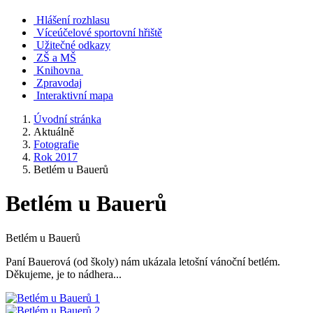
Hlášení rozhlasu
Víceúčelové sportovní hřiště
Užitečné odkazy
ZŠ a MŠ
Knihovna
Zpravodaj
Interaktivní mapa
Úvodní stránka
Aktuálně
Fotografie
Rok 2017
Betlém u Bauerů
Betlém u Bauerů
Betlém u Bauerů
Paní Bauerová (od školy) nám ukázala letošní vánoční betlém.
Děkujeme, je to nádhera...