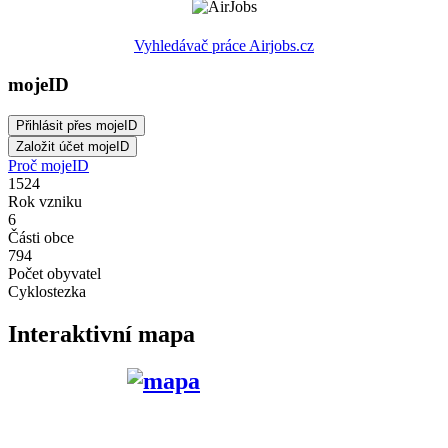
Vyhledávač práce Airjobs.cz
mojeID
Proč mojeID
1524
Rok vzniku
6
Části obce
794
Počet obyvatel
Cyklostezka
Interaktivní mapa