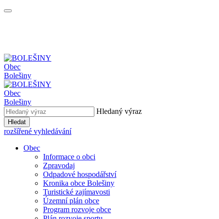
Obec
Bolešiny
Obec
Bolešiny
Hledaný výraz
Hledat
rozšířené vyhledávání
Obec
Informace o obci
Zpravodaj
Odpadové hospodářství
Kronika obce Bolešiny
Turistické zajímavosti
Územní plán obce
Program rozvoje obce
Plán rozvoje sportu