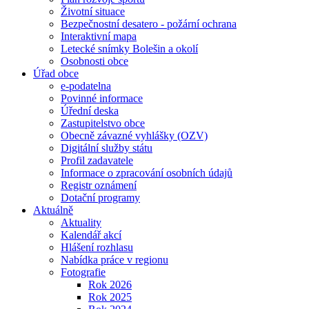
Životní situace
Bezpečnostní desatero - požární ochrana
Interaktivní mapa
Letecké snímky Bolešin a okolí
Osobnosti obce
Úřad obce
e-podatelna
Povinné informace
Úřední deska
Zastupitelstvo obce
Obecně závazné vyhlášky (OZV)
Digitální služby státu
Profil zadavatele
Informace o zpracování osobních údajů
Registr oznámení
Dotační programy
Aktuálně
Aktuality
Kalendář akcí
Hlášení rozhlasu
Nabídka práce v regionu
Fotografie
Rok 2026
Rok 2025