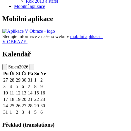
Rok 2013 a starší
Mobilní aplikace
Mobilní aplikace
Sledujte informace z našeho webu v
mobilní aplikaci –
V OBRAZE.
Kalendář
Srpen
2026
Po
Út
St
Čt
Pá
So
Ne
27
28
29
30
31
1
2
3
4
5
6
7
8
9
10
11
12
13
14
15
16
17
18
19
20
21
22
23
24
25
26
27
28
29
30
31
1
2
3
4
5
6
Překlad (translations)