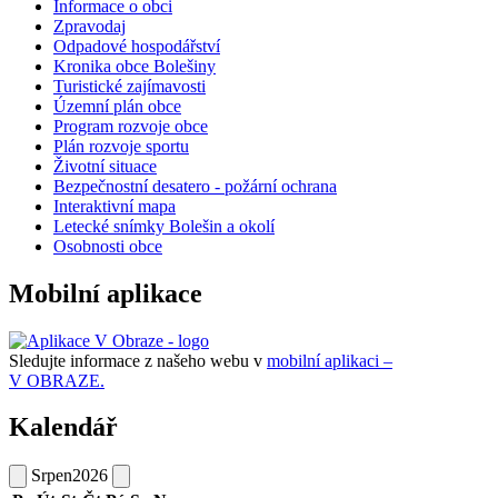
Informace o obci
Zpravodaj
Odpadové hospodářství
Kronika obce Bolešiny
Turistické zajímavosti
Územní plán obce
Program rozvoje obce
Plán rozvoje sportu
Životní situace
Bezpečnostní desatero - požární ochrana
Interaktivní mapa
Letecké snímky Bolešin a okolí
Osobnosti obce
Mobilní aplikace
Sledujte informace z našeho webu v
mobilní aplikaci –
V OBRAZE.
Kalendář
Srpen
2026