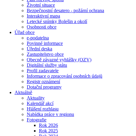
Životní situace
Bezpečnostní desatero - požární ochrana
Interaktivní mapa
Letecké snímky Bolešin a okolí
Osobnosti obce
Úřad obce
e-podatelna
Povinné informace
Úřední deska
Zastupitelstvo obce
Obecně závazné vyhlášky (OZV)
Digitální služby státu
Profil zadavatele
Informace o zpracování osobních údajů
Registr oznámení
Dotační programy
Aktuálně
Aktuality
Kalendář akcí
Hlášení rozhlasu
Nabídka práce v regionu
Fotografie
Rok 2026
Rok 2025