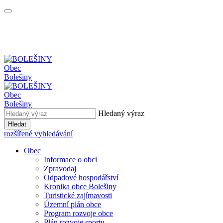
Obec
Bolešiny
Obec
Bolešiny
Hledaný výraz
Hledat
rozšířené vyhledávání
Obec
Informace o obci
Zpravodaj
Odpadové hospodářství
Kronika obce Bolešiny
Turistické zajímavosti
Územní plán obce
Program rozvoje obce
Plán rozvoje sportu