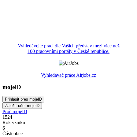
Vyhledávejte práci dle Vašich představ mezi více než
100 pracovními portály v České republice.
Vyhledávač práce Airjobs.cz
mojeID
Proč mojeID
1524
Rok vzniku
6
Části obce