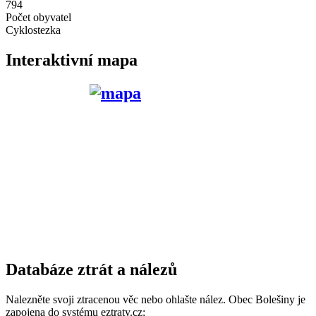
794
Počet obyvatel
Cyklostezka
Interaktivní mapa
Databáze ztrát a nálezů
Nalezněte svoji ztracenou věc nebo ohlašte nález. Obec Bolešiny je
zapojena do systému eztraty.cz: