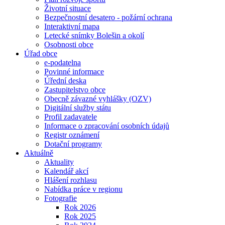
Životní situace
Bezpečnostní desatero - požární ochrana
Interaktivní mapa
Letecké snímky Bolešin a okolí
Osobnosti obce
Úřad obce
e-podatelna
Povinné informace
Úřední deska
Zastupitelstvo obce
Obecně závazné vyhlášky (OZV)
Digitální služby státu
Profil zadavatele
Informace o zpracování osobních údajů
Registr oznámení
Dotační programy
Aktuálně
Aktuality
Kalendář akcí
Hlášení rozhlasu
Nabídka práce v regionu
Fotografie
Rok 2026
Rok 2025