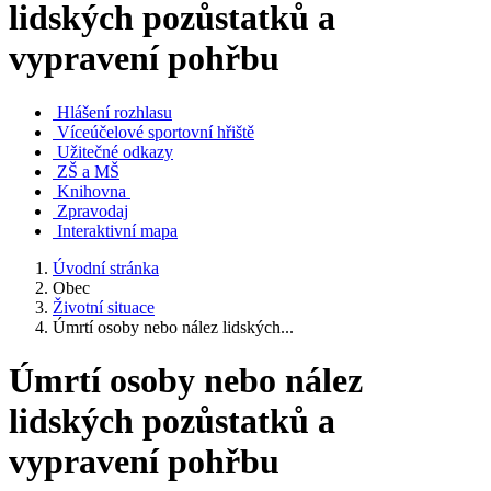
lidských pozůstatků a
vypravení pohřbu
Hlášení rozhlasu
Víceúčelové sportovní hřiště
Užitečné odkazy
ZŠ a MŠ
Knihovna
Zpravodaj
Interaktivní mapa
Úvodní stránka
Obec
Životní situace
Úmrtí osoby nebo nález lidských...
Úmrtí osoby nebo nález
lidských pozůstatků a
vypravení pohřbu