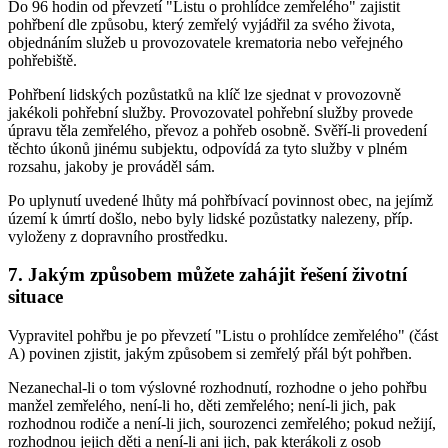
Do 96 hodin od převzetí "Listu o prohlídce zemřelého" zajistit
pohřbení dle způsobu, který zemřelý vyjádřil za svého života,
objednáním služeb u provozovatele krematoria nebo veřejného
pohřebiště.
Pohřbení lidských pozůstatků na klíč lze sjednat v provozovně
jakékoli pohřební služby. Provozovatel pohřební služby provede
úpravu těla zemřelého, převoz a pohřeb osobně. Svěří-li provedení
těchto úkonů jinému subjektu, odpovídá za tyto služby v plném
rozsahu, jakoby je prováděl sám.
Po uplynutí uvedené lhůty má pohřbívací povinnost obec, na jejímž
území k úmrtí došlo, nebo byly lidské pozůstatky nalezeny, příp.
vyloženy z dopravního prostředku.
7. Jakým způsobem můžete zahájit řešení životní
situace
Vypravitel pohřbu je po převzetí "Listu o prohlídce zemřelého" (část
A) povinen zjistit, jakým způsobem si zemřelý přál být pohřben.
Nezanechal-li o tom výslovné rozhodnutí, rozhodne o jeho pohřbu
manžel zemřelého, není-li ho, děti zemřelého; není-li jich, pak
rozhodnou rodiče a není-li jich, sourozenci zemřelého; pokud nežijí,
rozhodnou jejich děti a není-li ani jich, pak kterákoli z osob