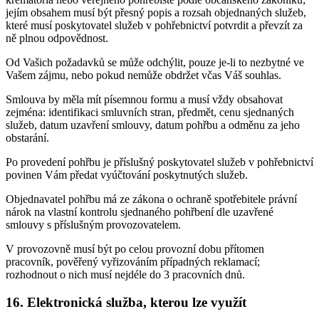
jejím obsahem musí být přesný popis a rozsah objednaných služeb,
které musí poskytovatel služeb v pohřebnictví potvrdit a převzít za
ně plnou odpovědnost.
Od Vašich požadavků se může odchýlit, pouze je-li to nezbytné ve
Vašem zájmu, nebo pokud nemůže obdržet včas Váš souhlas.
Smlouva by měla mít písemnou formu a musí vždy obsahovat
zejména: identifikaci smluvních stran, předmět, cenu sjednaných
služeb, datum uzavření smlouvy, datum pohřbu a odměnu za jeho
obstarání.
Po provedení pohřbu je příslušný poskytovatel služeb v pohřebnictví
povinen Vám předat vyúčtování poskytnutých služeb.
Objednavatel pohřbu má ze zákona o ochraně spotřebitele právní
nárok na vlastní kontrolu sjednaného pohřbení dle uzavřené
smlouvy s příslušným provozovatelem.
V provozovně musí být po celou provozní dobu přítomen
pracovník, pověřený vyřizováním případných reklamací;
rozhodnout o nich musí nejdéle do 3 pracovních dnů.
16. Elektronická služba, kterou lze využít