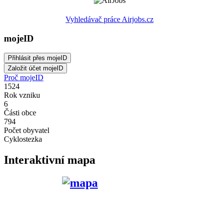
Vyhledávač práce Airjobs.cz
mojeID
Proč mojeID
1524
Rok vzniku
6
Části obce
794
Počet obyvatel
Cyklostezka
Interaktivní mapa