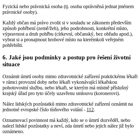
Fyzická nebo právnická osoba (tj. osoba oprávněná jednat jménem
právnické osoby).
Každý občan má právo zvolit si v souladu se zákonem především
způsob pohřbení (země/žeh), jeho podrobnosti, konkrétní místo,
výpravnost a druh pohřbu (církevní, občanský, bez obřadu apod.),
vybrat si a pronajmout hrobové místo na kterémkoli veřejném
pohřebišti.
6. Jaké jsou podmínky a postup pro řešení životní
situace
Oznámit úmrtí osoby mimo zdravotnické zařízení praktickému lékaři
v rámci provozní doby nebo lékaři vykonávající lékařskou
pohotovostní službu, nebo lékaři, se kterým má místně příslušný
krajský úřad pro tyto účely uzavřenu smlouvu (koronerovi).
Nález lidských pozůstatků mimo zdravotnické zařízení oznámit na
jednotné evropské číslo tísňového volání -
112
.
Oznamovací povinnost má každý, kdo se o úmrtí dozvěděl, nebo
nalezl lidské pozůstatky a neví, zda úmrtí nebo jejich nález již bylo
oznámeno.