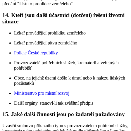
předání "Listu o prohlídce zemřelého".
14. Kteří jsou další účastníci (dotčení) řešení životní
situace
Lékař provádějící prohlídku zemřelého
Lékař provádějící pitvu zemřelého
Policie České republiky
Provozovatelé pohřebních služeb, krematorií a veřejných
pohřebišť
Obce, na jejichž území došlo k úmrtí nebo k nálezu lidských
pozůstatků
Ministerstvo pro místní rozvoj
Další orgány, stanoví-li tak zvláštní předpis
15. Jaké další činnosti jsou po žadateli požadovány
Uzavřít smlouvu příkazního typu s provozovatelem pohřební služby,
krematoria nebo veřejného pohřebiště podle občanského zákoníku;