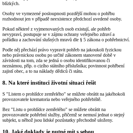
blízkých.
Osoby ve vymezené posloupnosti pozdější mohou o pohřbu
rozhodnout jen v případě neexistence předchozí uvedené osoby.
Pokud některé z vyjmenovaných osob existují, ale pohřeb
nevypraví, postupuje se v zájmu ochrany veřejného zdraví a
pořádku a zachování slušných mravů dle § 5 zákona o pohřebnictví.
Podle něj přechází právo vypravit pohřeb na jakoukoli fyzickou
nebo právnickou osobu po určité zákonem stanovené době v
závislosti na tom, zda se jedná o osobu identifikovanou či
neznámou, příp. o cizího státního příslušníka; povinnost pohřbení
zajistí obec, a to na náklady dědiců či státu.
8. Na které instituci životní situaci řešit
S "Listem o prohlídce zemřelého" se můžete obrátit na jakéhokoli
provozovatele krematoria nebo veřejného pohřebiště.
Bez "Listu o prohlídce zemřelého" se můžete obrátit na
provozovatele pohřební služby, přičemž se nemusí jednat o stejný
subjekt, u něhož jsou lidské pozůstatky přechodně uloženy.
10. Jaké doklady je nutné mít s sebou