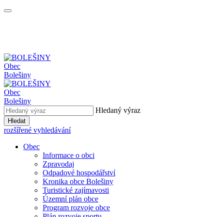
Obec
Bolešiny
Obec
Bolešiny
Hledaný výraz
Hledat
rozšířené vyhledávání
Obec
Informace o obci
Zpravodaj
Odpadové hospodářství
Kronika obce Bolešiny
Turistické zajímavosti
Územní plán obce
Program rozvoje obce
Plán rozvoje sportu