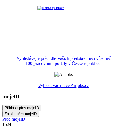
Vyhledávejte práci dle Vašich představ mezi více než
100 pracovními portály v České republice.
Vyhledávač práce Airjobs.cz
mojeID
Proč mojeID
1524