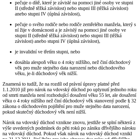
pečuje o dítě, které je závislé na pomoci jiné osoby ve stupni
II (středně těžká závislost) nebo stupni III (těžká závislost)
anebo stupni IV (úplná závislost),
pečuje o svého rodiče nebo rodiče zemřelého manžela, který s
ní žije v domácnosti a je závislý na pomoci jiné osoby ve
stupni II (středně těžká závislost) nebo stupni III (těžká
závislost) anebo stupni IV (úplná závislost),
je invalidní ve třetím stupni, nebo
dosáhla alespoň věku o 4 roky nižšího, než činí důchodový
věk pro muže stejného data narození nebo důchodového
věku, je-li důchodový věk nižší.
Znamená to tudíž, že na rozdíl od právní úpravy platné před
1.1.2010 již pro nárok na vdovský důchod po uplynutí jednoho roku
od smrti manžela není rozhodující dosažení věku 55 let, ale dosažení
věku o 4 roky nižšího než činí důchodový věk stanovený podle § 32
zákona o důchodovém pojištění pro muže stejného data narození,
pokud skutečný důchodový věk není nižší.
Nárok na vdovský důchod vznikne znovu, jestliže se splní některá z
výše uvedených podmínek do pěti roků po zániku dřívějšího nároku
na vdovský důchod. Pokud však nárok na vdovský důchod vznikl