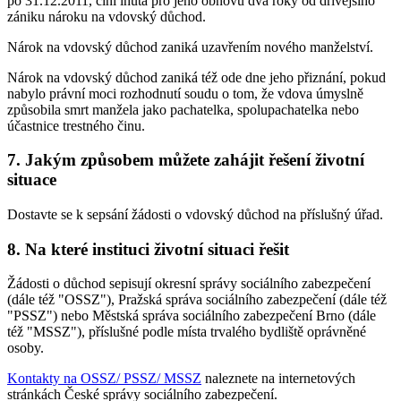
po 31.12.2011, činí lhůta pro jeho obnovu dva roky od dřívějšího
zániku nároku na vdovský důchod.
Nárok na vdovský důchod zaniká uzavřením nového manželství.
Nárok na vdovský důchod zaniká též ode dne jeho přiznání, pokud
nabylo právní moci rozhodnutí soudu o tom, že vdova úmyslně
způsobila smrt manžela jako pachatelka, spolupachatelka nebo
účastnice trestného činu.
7. Jakým způsobem můžete zahájit řešení životní
situace
Dostavte se k sepsání žádosti o vdovský důchod na příslušný úřad.
8. Na které instituci životní situaci řešit
Žádosti o důchod sepisují okresní správy sociálního zabezpečení
(dále též "OSSZ"), Pražská správa sociálního zabezpečení (dále též
"PSSZ") nebo Městská správa sociálního zabezpečení Brno (dále
též "MSSZ"), příslušné podle místa trvalého bydliště oprávněné
osoby.
Kontakty na OSSZ/ PSSZ/ MSSZ
naleznete na internetových
stránkách České správy sociálního zabezpečení.