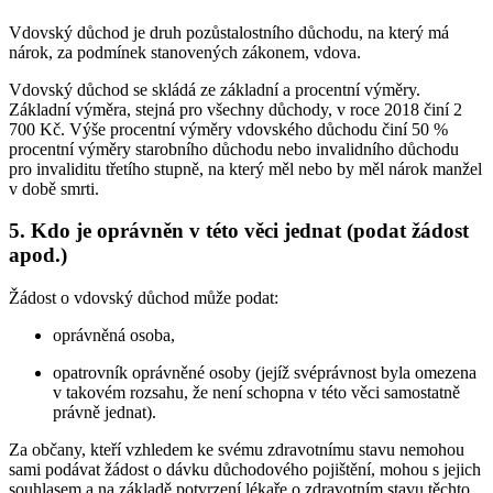
Vdovský důchod je druh pozůstalostního důchodu, na který má
nárok, za podmínek stanovených zákonem, vdova.
Vdovský důchod se skládá ze základní a procentní výměry.
Základní výměra, stejná pro všechny důchody, v roce 2018 činí 2
700 Kč. Výše procentní výměry vdovského důchodu činí 50 %
procentní výměry starobního důchodu nebo invalidního důchodu
pro invaliditu třetího stupně, na který měl nebo by měl nárok manžel
v době smrti.
5. Kdo je oprávněn v této věci jednat (podat žádost
apod.)
Žádost o vdovský důchod může podat:
oprávněná osoba,
opatrovník oprávněné osoby (jejíž svéprávnost byla omezena
v takovém rozsahu, že není schopna v této věci samostatně
právně jednat).
Za občany, kteří vzhledem ke svému zdravotnímu stavu nemohou
sami podávat žádost o dávku důchodového pojištění, mohou s jejich
souhlasem a na základě potvrzení lékaře o zdravotním stavu těchto