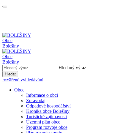
Obec
Bolešiny
Obec
Bolešiny
Hledaný výraz
Hledat
rozšířené vyhledávání
Obec
Informace o obci
Zpravodaj
Odpadové hospodářství
Kronika obce Bolešiny
Turistické zajímavosti
Územní plán obce
Program rozvoje obce
Plán rozvoje sportu