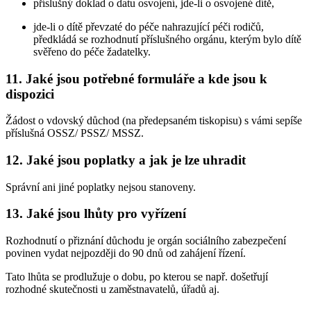
příslušný doklad o datu osvojení, jde-li o osvojené dítě,
jde-li o dítě převzaté do péče nahrazující péči rodičů,
předkládá se rozhodnutí příslušného orgánu, kterým bylo dítě
svěřeno do péče žadatelky.
11. Jaké jsou potřebné formuláře a kde jsou k
dispozici
Žádost o vdovský důchod (na předepsaném tiskopisu) s vámi sepíše
příslušná OSSZ/ PSSZ/ MSSZ.
12. Jaké jsou poplatky a jak je lze uhradit
Správní ani jiné poplatky nejsou stanoveny.
13. Jaké jsou lhůty pro vyřízení
Rozhodnutí o přiznání důchodu je orgán sociálního zabezpečení
povinen vydat nejpozději do 90 dnů od zahájení řízení.
Tato lhůta se prodlužuje o dobu, po kterou se např. došetřují
rozhodné skutečnosti u zaměstnavatelů, úřadů aj.