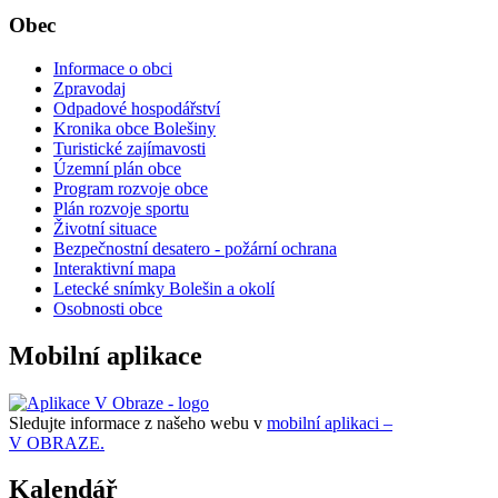
Obec
Informace o obci
Zpravodaj
Odpadové hospodářství
Kronika obce Bolešiny
Turistické zajímavosti
Územní plán obce
Program rozvoje obce
Plán rozvoje sportu
Životní situace
Bezpečnostní desatero - požární ochrana
Interaktivní mapa
Letecké snímky Bolešin a okolí
Osobnosti obce
Mobilní aplikace
Sledujte informace z našeho webu v
mobilní aplikaci –
V OBRAZE.
Kalendář