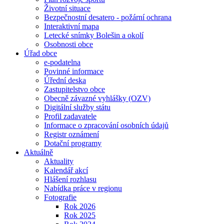
Životní situace
Bezpečnostní desatero - požární ochrana
Interaktivní mapa
Letecké snímky Bolešin a okolí
Osobnosti obce
Úřad obce
e-podatelna
Povinné informace
Úřední deska
Zastupitelstvo obce
Obecně závazné vyhlášky (OZV)
Digitální služby státu
Profil zadavatele
Informace o zpracování osobních údajů
Registr oznámení
Dotační programy
Aktuálně
Aktuality
Kalendář akcí
Hlášení rozhlasu
Nabídka práce v regionu
Fotografie
Rok 2026
Rok 2025