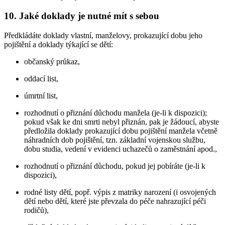
10. Jaké doklady je nutné mít s sebou
Předkládáte doklady vlastní, manželovy, prokazující dobu jeho
pojištění a doklady týkající se dětí:
občanský průkaz,
oddací list,
úmrtní list,
rozhodnutí o přiznání důchodu manžela (je-li k dispozici);
pokud však ke dni smrti nebyl přiznán, pak je žádoucí, abyste
předložila doklady prokazující dobu pojištění manžela včetně
náhradních dob pojištění, tzn. základní vojenskou službu,
dobu studia, vedení v evidenci uchazečů o zaměstnání apod.,
rozhodnutí o přiznání důchodu, pokud jej pobíráte (je-li k
dispozici),
rodné listy dětí, popř. výpis z matriky narození (i osvojených
dětí nebo dětí, které jste převzala do péče nahrazující péči
rodičů),