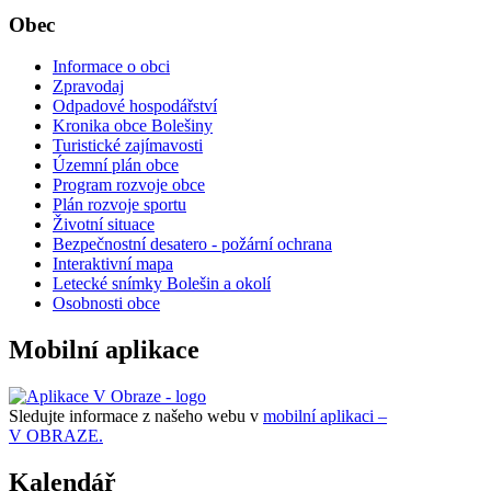
Obec
Informace o obci
Zpravodaj
Odpadové hospodářství
Kronika obce Bolešiny
Turistické zajímavosti
Územní plán obce
Program rozvoje obce
Plán rozvoje sportu
Životní situace
Bezpečnostní desatero - požární ochrana
Interaktivní mapa
Letecké snímky Bolešin a okolí
Osobnosti obce
Mobilní aplikace
Sledujte informace z našeho webu v
mobilní aplikaci –
V OBRAZE.
Kalendář