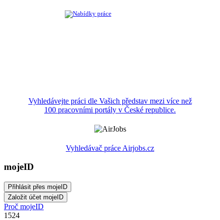
Vyhledávejte práci dle Vašich představ mezi více než
100 pracovními portály v České republice.
Vyhledávač práce Airjobs.cz
mojeID
Proč mojeID
1524