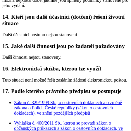
možná nejkratší době, jakmile jsou splněny podmínky stanovené pro
jeho vydání.
14. Kteří jsou další účastníci (dotčení) řešení životní
situace
Další účastníci postupu nejsou stanoveni.
15. Jaké další činnosti jsou po žadateli požadovány
Další činnosti nejsou stanoveny.
16. Elektronická služba, kterou lze využít
Tuto situaci není možné řešit zasláním žádosti elektronickou poštou.
17. Podle kterého právního předpisu se postupuje
Zákon č. 329/1999 Sb., o cestovních dokladech a o změně
zákona o Policii České republiky (zákon o cestovních
dokladech), ve znění pozdějších předpisů
Vyhláška č. 400/2011 Sb., kterou se provádí zákon o
občanských průkazech a zákon o cestovních dokladech, ve