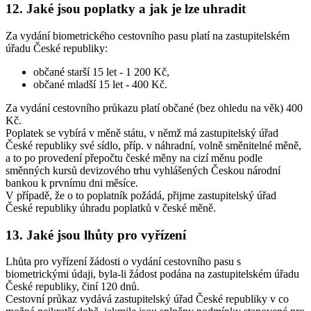
12. Jaké jsou poplatky a jak je lze uhradit
Za vydání biometrického cestovního pasu platí na zastupitelském
úřadu České republiky:
občané starší 15 let - 1 200 Kč,
občané mladší 15 let - 400 Kč.
Za vydání cestovního průkazu platí občané (bez ohledu na věk) 400
Kč.
Poplatek se vybírá v měně státu, v němž má zastupitelský úřad
České republiky své sídlo, příp. v náhradní, volně směnitelné měně,
a to po provedení přepočtu české měny na cizí měnu podle
směnných kursů devizového trhu vyhlášených Českou národní
bankou k prvnímu dni měsíce.
V případě, že o to poplatník požádá, přijme zastupitelský úřad
České republiky úhradu poplatků v české měně.
13. Jaké jsou lhůty pro vyřízení
Lhůta pro vyřízení žádosti o vydání cestovního pasu s
biometrickými údaji, byla-li žádost podána na zastupitelském úřadu
České republiky, činí 120 dnů.
Cestovní průkaz vydává zastupitelský úřad České republiky v co