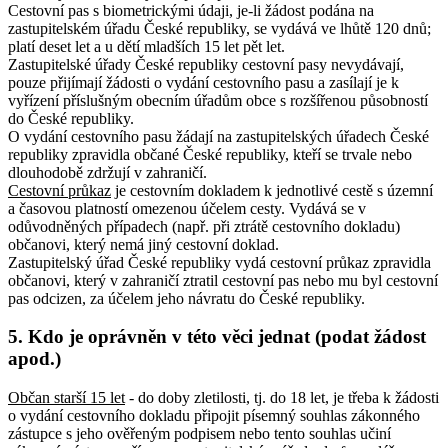
Cestovní pas s biometrickými údaji, je-li žádost podána na
zastupitelském úřadu České republiky, se vydává ve lhůtě 120 dnů;
platí deset let a u dětí mladších 15 let pět let.
Zastupitelské úřady České republiky cestovní pasy nevydávají,
pouze přijímají žádosti o vydání cestovního pasu a zasílají je k
vyřízení příslušným obecním úřadům obce s rozšířenou působností
do České republiky.
O vydání cestovního pasu žádají na zastupitelských úřadech České
republiky zpravidla občané České republiky, kteří se trvale nebo
dlouhodobě zdržují v zahraničí.
Cestovní průkaz
je cestovním dokladem k jednotlivé cestě s územní
a časovou platností omezenou účelem cesty. Vydává se v
odůvodněných případech (např. při ztrátě cestovního dokladu)
občanovi, který nemá jiný cestovní doklad.
Zastupitelský úřad České republiky vydá cestovní průkaz zpravidla
občanovi, který v zahraničí ztratil cestovní pas nebo mu byl cestovní
pas odcizen, za účelem jeho návratu do České republiky.
5. Kdo je oprávněn v této věci jednat (podat žádost
apod.)
Občan starší 15 let
- do doby zletilosti, tj. do 18 let, je třeba k žádosti
o vydání cestovního dokladu připojit písemný souhlas zákonného
zástupce s jeho ověřeným podpisem nebo tento souhlas učiní