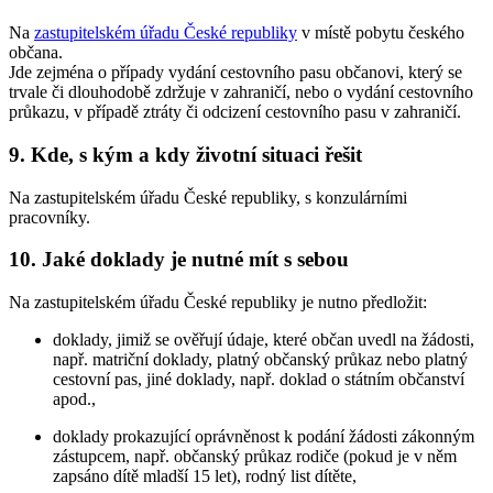
Na
zastupitelském úřadu České republiky
v místě pobytu českého
občana.
Jde zejména o případy vydání cestovního pasu občanovi, který se
trvale či dlouhodobě zdržuje v zahraničí, nebo o vydání cestovního
průkazu, v případě ztráty či odcizení cestovního pasu v zahraničí.
9. Kde, s kým a kdy životní situaci řešit
Na zastupitelském úřadu České republiky, s konzulárními
pracovníky.
10. Jaké doklady je nutné mít s sebou
Na zastupitelském úřadu České republiky je nutno předložit:
doklady, jimiž se ověřují údaje, které občan uvedl na žádosti,
např. matriční doklady, platný občanský průkaz nebo platný
cestovní pas, jiné doklady, např. doklad o státním občanství
apod.,
doklady prokazující oprávněnost k podání žádosti zákonným
zástupcem, např. občanský průkaz rodiče (pokud je v něm
zapsáno dítě mladší 15 let), rodný list dítěte,