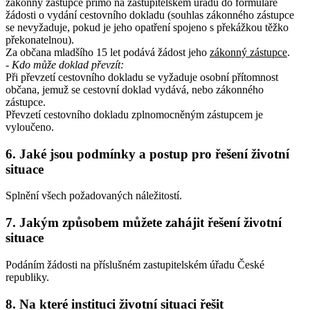
zákonný zástupce přímo na zastupitelském úřadu do formuláře
žádosti o vydání cestovního dokladu (souhlas zákonného zástupce
se nevyžaduje, pokud je jeho opatření spojeno s překážkou těžko
překonatelnou).
Za občana mladšího 15 let podává žádost jeho
zákonný zástupce
.
- Kdo může doklad převzít:
Při převzetí cestovního dokladu se vyžaduje osobní přítomnost
občana, jemuž se cestovní doklad vydává, nebo zákonného
zástupce.
Převzetí cestovního dokladu zplnomocněným zástupcem je
vyloučeno.
6. Jaké jsou podmínky a postup pro řešení životní
situace
Splnění všech požadovaných náležitostí.
7. Jakým způsobem můžete zahájit řešení životní
situace
Podáním žádosti na příslušném zastupitelském úřadu České
republiky.
8. Na které instituci životní situaci řešit