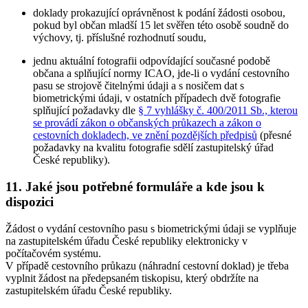
doklady prokazující oprávněnost k podání žádosti osobou,
pokud byl občan mladší 15 let svěřen této osobě soudně do
výchovy, tj. příslušné rozhodnutí soudu,
jednu aktuální fotografii odpovídající současné podobě
občana a splňující normy ICAO, jde-li o vydání cestovního
pasu se strojově čitelnými údaji a s nosičem dat s
biometrickými údaji, v ostatních případech dvě fotografie
splňující požadavky dle
§ 7 vyhlášky č. 400/2011 Sb., kterou
se provádí zákon o občanských průkazech a zákon o
cestovních dokladech, ve znění pozdějších předpisů
(přesné
požadavky na kvalitu fotografie sdělí zastupitelský úřad
České republiky).
11. Jaké jsou potřebné formuláře a kde jsou k
dispozici
Žádost o vydání cestovního pasu s biometrickými údaji se vyplňuje
na zastupitelském úřadu České republiky elektronicky v
počítačovém systému.
V případě cestovního průkazu (náhradní cestovní doklad) je třeba
vyplnit žádost na předepsaném tiskopisu, který obdržíte na
zastupitelském úřadu České republiky.