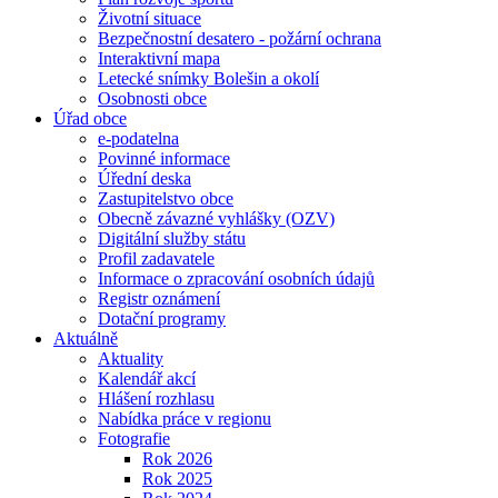
Životní situace
Bezpečnostní desatero - požární ochrana
Interaktivní mapa
Letecké snímky Bolešin a okolí
Osobnosti obce
Úřad obce
e-podatelna
Povinné informace
Úřední deska
Zastupitelstvo obce
Obecně závazné vyhlášky (OZV)
Digitální služby státu
Profil zadavatele
Informace o zpracování osobních údajů
Registr oznámení
Dotační programy
Aktuálně
Aktuality
Kalendář akcí
Hlášení rozhlasu
Nabídka práce v regionu
Fotografie
Rok 2026
Rok 2025