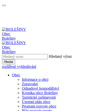
Obec
Bolešiny
Obec
Bolešiny
Hledaný výraz
Hledat
rozšířené vyhledávání
Obec
Informace o obci
Zpravodaj
Odpadové hospodářství
Kronika obce Bolešiny
Turistické zajímavosti
Územní plán obce
Program rozvoje obce
Plán rozvoje sportu