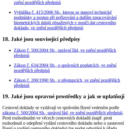
znění pozdějších předpisů
Vyhláška č. 415/2006 Sb., kterou se stanoví technické
podmínky a postup při pořizování a dalším zpracovávání
biometrických údajů obsažených v nosiči dat cestovního
dokladu, ve znění pozdějších předpisů
18. Jaké jsou související předpisy
Zákon č. 500/2004 Sb., správní řád, ve znění pozdějších
předpisů
Zákon č. 634/2004 Sb., o správních poplatcích, ve znění
pozdějších předpisů
Zákon č. 200/1990 Sb., o přestupcích, ve znění pozdějších
předpisů
19. Jaké jsou opravné prostředky a jak se uplatňují
Cestovní doklady se vydávají ve správním řízení vedeném podle
zákona č. 500/2004 Sb., správní řád, ve znění pozdějších předpisů
.
Proti rozhodnutím ve věcech cestovních dokladů (např. proti
rozhodnutí o odepření vydání cestovního dokladu nebo o zastavení
řízení o vydání cestovního dokladu) lze podat odvolání k úřadu,