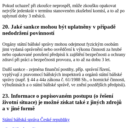
Pokud uchazeč při zkoušce neprospěl, může zkoušku opakovat
nejvýše jedenkrát v termínu stanoveném zkušební komisí, a to až po
uplynutí doby 3 měsíců.
20. Jaké sankce mohou být uplatněny v případě
nedodržení povinností
Orgány státní báňské správy mohou odejmout fyzickým osobám
jimi vydaná oprávnění nebo osvědčení k výkonu činnosti za hrubé
nebo opakované porušení předpisů k zajištění bezpečnosti a ochrany
zdraví při práci a bezpečnosti provozu, a to až na dobu 3 let.
Další sankce - zejména finanční postihy, příp. správní řízení,
vyplývají z pravomocí báňských inspektorů a orgánů státní báňské
správy (např. § 44 a 44a zákona č. 61/1988 Sb., o hornické činnosti,
výbušninách a o státní báňské správě, ve znění pozdějších předpisů).
23. Informace o popisovaném postupu (o řešení
životní situace) je možné získat také z jiných zdrojů
a v jiné formě
Státní báňská správa České republiky