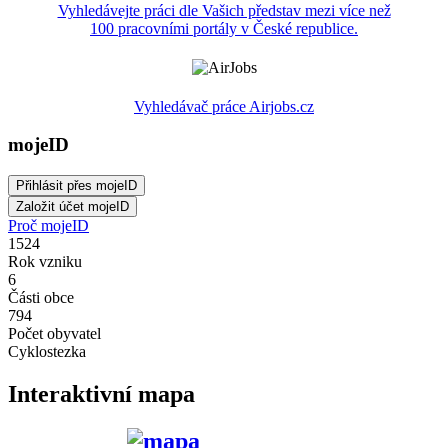
Vyhledávejte práci dle Vašich představ mezi více než
100 pracovními portály v České republice.
Vyhledávač práce Airjobs.cz
mojeID
Proč mojeID
1524
Rok vzniku
6
Části obce
794
Počet obyvatel
Cyklostezka
Interaktivní mapa