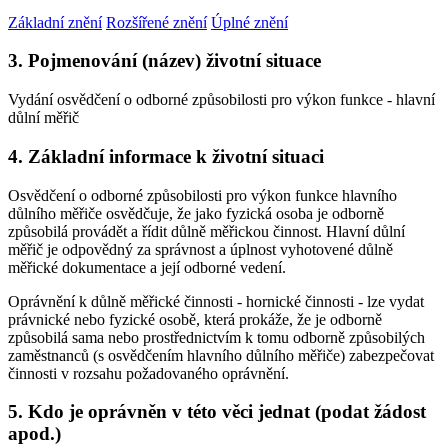
Základní znění
Rozšířené znění
Úplné znění
3. Pojmenování (název) životní situace
Vydání osvědčení o odborné způsobilosti pro výkon funkce - hlavní
důlní měřič
4. Základní informace k životní situaci
Osvědčení o odborné způsobilosti pro výkon funkce hlavního
důlního měřiče osvědčuje, že jako fyzická osoba je odborně
způsobilá provádět a řídit důlně měřickou činnost. Hlavní důlní
měřič je odpovědný za správnost a úplnost vyhotovené důlně
měřické dokumentace a její odborné vedení.
Oprávnění k důlně měřické činnosti - hornické činnosti - lze vydat
právnické nebo fyzické osobě, která prokáže, že je odborně
způsobilá sama nebo prostřednictvím k tomu odborně způsobilých
zaměstnanců (s osvědčením hlavního důlního měřiče) zabezpečovat
činnosti v rozsahu požadovaného oprávnění.
5. Kdo je oprávněn v této věci jednat (podat žádost
apod.)