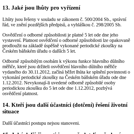
13. Jaké jsou lhůty pro vyřízení
Lhůty jsou řešeny v souladu se zákonem č. 500/2004 Sb., správní
řád, ve znění pozdějších předpisů, a vyhláškou č. 298/2005 Sb.
Osvědčení o odborné způsobilosti je platné 5 let ode dne jeho
vystavení. Platnost osvědčení o odborné způsobilosti lze opakovaně
prodloužit na základě úspěšně vykonané periodické zkoušky na
Českém báňském úřadu o dalších 5 let.
Odborně způsobilým osobám k výkonu funkce hlavního důlního
měřiče, které jsou držiteli osvědčení hlavního důlního měřiče
vydaného do 30.11.2012, začíná běžet lhůta ke splnění povinnosti o
vykonání periodické zkoušky na Českém báňském úřadu ode dne
1.12.2012. Nevykonají-li uvedené odborně způsobilé osoby
periodickou zkoušku do 5 let ode dne 1.12.2012, pozbývá
osvědčení platnost.
14. Kteří jsou další účastníci (dotčení) řešení životní
situace
Další účastníci postupu nejsou stanoveni.