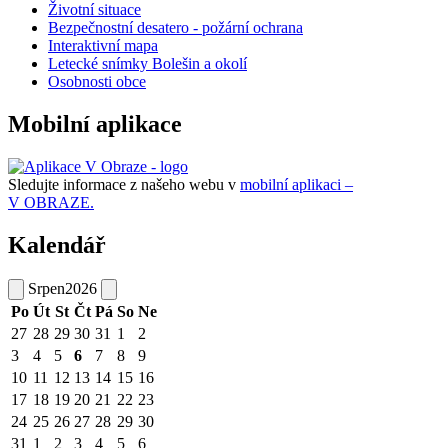
Životní situace
Bezpečnostní desatero - požární ochrana
Interaktivní mapa
Letecké snímky Bolešin a okolí
Osobnosti obce
Mobilní aplikace
Sledujte informace z našeho webu v
mobilní aplikaci –
V OBRAZE.
Kalendář
Srpen
2026
Po
Út
St
Čt
Pá
So
Ne
27
28
29
30
31
1
2
3
4
5
6
7
8
9
10
11
12
13
14
15
16
17
18
19
20
21
22
23
24
25
26
27
28
29
30
31
1
2
3
4
5
6