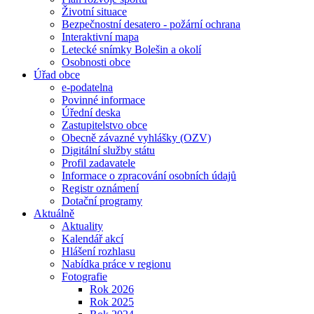
Životní situace
Bezpečnostní desatero - požární ochrana
Interaktivní mapa
Letecké snímky Bolešin a okolí
Osobnosti obce
Úřad obce
e-podatelna
Povinné informace
Úřední deska
Zastupitelstvo obce
Obecně závazné vyhlášky (OZV)
Digitální služby státu
Profil zadavatele
Informace o zpracování osobních údajů
Registr oznámení
Dotační programy
Aktuálně
Aktuality
Kalendář akcí
Hlášení rozhlasu
Nabídka práce v regionu
Fotografie
Rok 2026
Rok 2025