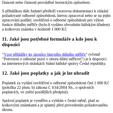
činnosti nebo činnosti prováděné hornickým způsobem.
S přihláškou dále žadatel předloží vzorovou dokumentaci k získání
požadované odborné způsobilosti, kterou zpracoval nebo se na jejím
zpracování podílel, osvědčení o odborné způsobilosti pro výkon
funkce důlního měřiče (bylo-li vydáno obvodním báňským úřadem)
a kolkovou známku v hodnotě 1 000 Kč.
11. Jaké jsou potřebné formuláře a kde jsou k
dispozici
"
Vzor přihlášky ke zkoušce hlavního důlního měřiče
" (včetně
"Potvrzení o odborné praxi v oboru důlní měřictví") je k dispozici
na internetových stránkách Státní báňské správy České republiky.
12. Jaké jsou poplatky a jak je lze uhradit
Poplatek za vydání osvědčení o odborné způsobilosti činí 1 000 Kč
(položka 22 písm. b) zákona č. 634/2004 Sb., o správních
poplatcích, ve znění pozdějších předpisů).
Správní poplatek je vyměřen a vybírán v české měně, platí se
kolkovými známkami a je splatný před provedením požadovaného
úkonu.