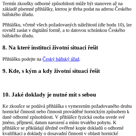
Termín zkoušky odborné způsobilosti může být stanoven až na
základě písemné přihlášky, kterou je třeba podat na adresu Českého
báňského úřadu.
Přihlášku, včetně všech požadovaných náležitostí (dle bodu 10), lze
rovněž zaslat v digitální formě, a to datovou schránkou Českého
báňského úřadu.
8. Na které instituci životní situaci řešit
Přihlášku podejte na
Český báňský úřad
.
9. Kde, s kým a kdy životní situaci řešit
10. Jaké doklady je nutné mít s sebou
Ke zkoušce se podává přihláška s vymezením požadovaného druhu
hornické činnosti nebo činnosti prováděné hornickým způsobem k
dané odborné způsobilosti. V přihlášce fyzická osoba uvede své
jméno, příjmení, datum narození a místo trvalého pobytu. K
přihlášce se přikládají úředně ověřené kopie dokladů o odborné
kvalifikaci a doklady o dosavadní činnosti v oblasti hornické