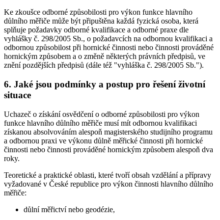
Ke zkoušce odborné způsobilosti pro výkon funkce hlavního
důlního měřiče může být připuštěna každá fyzická osoba, která
splňuje požadavky odborné kvalifikace a odborné praxe dle
vyhlášky č. 298/2005 Sb., o požadavcích na odbornou kvalifikaci a
odbornou způsobilost při hornické činnosti nebo činnosti prováděné
hornickým způsobem a o změně některých právních předpisů, ve
znění pozdějších předpisů (dále též "vyhláška č. 298/2005 Sb.").
6. Jaké jsou podmínky a postup pro řešení životní
situace
Uchazeč o získání osvědčení o odborné způsobilosti pro výkon
funkce hlavního důlního měřiče musí mít odbornou kvalifikaci
získanou absolvováním alespoň magisterského studijního programu
a odbornou praxi ve výkonu důlně měřické činnosti při hornické
činnosti nebo činnosti prováděné hornickým způsobem alespoň dva
roky.
Teoretické a praktické oblasti, které tvoří obsah vzdělání a přípravy
vyžadované v České republice pro výkon činnosti hlavního důlního
měřiče:
důlní měřictví nebo geodézie,