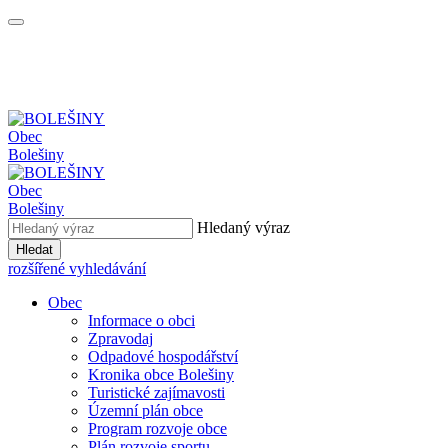
Obec
Bolešiny
Obec
Bolešiny
Hledaný výraz
Hledat
rozšířené vyhledávání
Obec
Informace o obci
Zpravodaj
Odpadové hospodářství
Kronika obce Bolešiny
Turistické zajímavosti
Územní plán obce
Program rozvoje obce
Plán rozvoje sportu