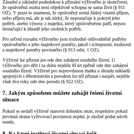
Zásadní a základní podmínkou k přiznání výživného je skutečnost,
že oprávněná osoba není objektivně schopna se sama živit (§ 911
OZ). V praxi to znamená, že oprávněný nemá žádný vlastní příjem,
nebo příjem má, ale je tak nízký, že nepostačuje k pokrytí jeho
potřeb, anebo výnosy z majetku, který oprávněnému patří, nejsou
dostačující k úhradě jeho osobních potřeb.
Pro určení rozsahu výživného jsou rozhodné odůvodněné potřeby
oprávněného a jeho majetkové poměry, jakož i schopnosti, možnosti
a majetkové poměry povinného (§ 913 odst. 1 OZ).
Výživné lze přiznat jen ode dne zahájení soudního řízení. U
výživného pro děti i za dobu nejdéle tří let zpětně ode dne zahájení
soudního řízení. Výživné pro neprovdanou matku a úhradu nákladů
spojených s těhotenstvím a porodem lze též přiznat i nazpět, nejdéle
však dva roky ode dne porodu (§ 922 OZ).
7. Jakým způsobem můžete zahájit řešení životní
situace
Pokud se nedaří výživné stanovit dohodou stran, respektive pokud
povinná strana vyživovací povinnost neplní, je možné podat návrh
soudu.
8. Na které instituci životní situaci řešit