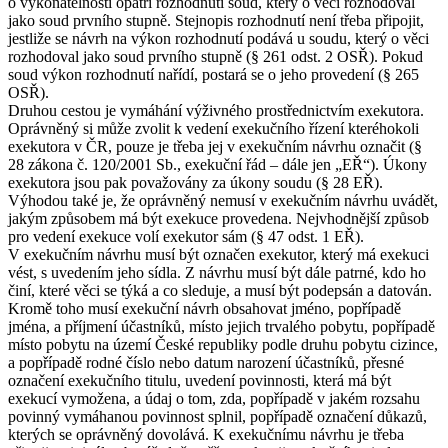
o vykonatelnosti opatří rozhodnutí soud, který o věci rozhodoval
jako soud prvního stupně. Stejnopis rozhodnutí není třeba připojit,
jestliže se návrh na výkon rozhodnutí podává u soudu, který o věci
rozhodoval jako soud prvního stupně (§ 261 odst. 2 OSŘ). Pokud
soud výkon rozhodnutí nařídí, postará se o jeho provedení (§ 265
OSŘ).
Druhou cestou je vymáhání výživného prostřednictvím exekutora.
Oprávněný si může zvolit k vedení exekučního řízení kteréhokoli
exekutora v ČR, pouze je třeba jej v exekučním návrhu označit (§
28 zákona č. 120/2001 Sb., exekuční řád – dále jen „EŘ“). Úkony
exekutora jsou pak považovány za úkony soudu (§ 28 EŘ).
Výhodou také je, že oprávněný nemusí v exekučním návrhu uvádět,
jakým způsobem má být exekuce provedena. Nejvhodnější způsob
pro vedení exekuce volí exekutor sám (§ 47 odst. 1 EŘ).
V exekučním návrhu musí být označen exekutor, který má exekuci
vést, s uvedením jeho sídla. Z návrhu musí být dále patrné, kdo ho
činí, které věci se týká a co sleduje, a musí být podepsán a datován.
Kromě toho musí exekuční návrh obsahovat jméno, popřípadě
jména, a příjmení účastníků, místo jejich trvalého pobytu, popřípadě
místo pobytu na území České republiky podle druhu pobytu cizince,
a popřípadě rodné číslo nebo datum narození účastníků, přesné
označení exekučního titulu, uvedení povinnosti, která má být
exekucí vymožena, a údaj o tom, zda, popřípadě v jakém rozsahu
povinný vymáhanou povinnost splnil, popřípadě označení důkazů,
kterých se oprávněný dovolává. K exekučnímu návrhu je třeba