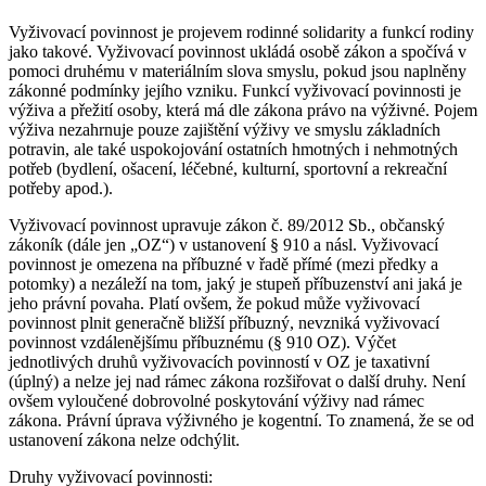
Vyživovací povinnost je projevem rodinné solidarity a funkcí rodiny
jako takové. Vyživovací povinnost ukládá osobě zákon a spočívá v
pomoci druhému v materiálním slova smyslu, pokud jsou naplněny
zákonné podmínky jejího vzniku. Funkcí vyživovací povinnosti je
výživa a přežití osoby, která má dle zákona právo na výživné. Pojem
výživa nezahrnuje pouze zajištění výživy ve smyslu základních
potravin, ale také uspokojování ostatních hmotných i nehmotných
potřeb (bydlení, ošacení, léčebné, kulturní, sportovní a rekreační
potřeby apod.).
Vyživovací povinnost upravuje zákon č. 89/2012 Sb., občanský
zákoník (dále jen „OZ“) v ustanovení § 910 a násl. Vyživovací
povinnost je omezena na příbuzné v řadě přímé (mezi předky a
potomky) a nezáleží na tom, jaký je stupeň příbuzenství ani jaká je
jeho právní povaha. Platí ovšem, že pokud může vyživovací
povinnost plnit generačně bližší příbuzný, nevzniká vyživovací
povinnost vzdálenějšímu příbuznému (§ 910 OZ). Výčet
jednotlivých druhů vyživovacích povinností v OZ je taxativní
(úplný) a nelze jej nad rámec zákona rozšiřovat o další druhy. Není
ovšem vyloučené dobrovolné poskytování výživy nad rámec
zákona. Právní úprava výživného je kogentní. To znamená, že se od
ustanovení zákona nelze odchýlit.
Druhy vyživovací povinnosti: