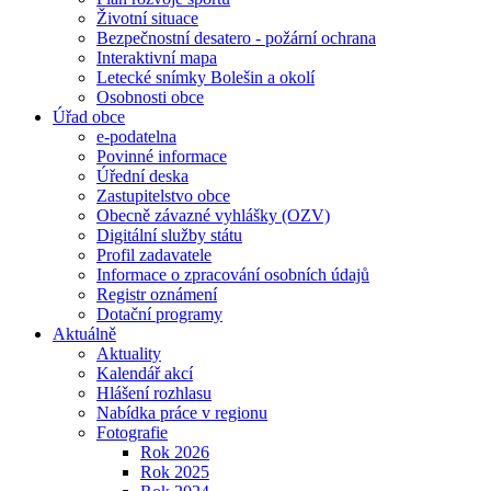
Životní situace
Bezpečnostní desatero - požární ochrana
Interaktivní mapa
Letecké snímky Bolešin a okolí
Osobnosti obce
Úřad obce
e-podatelna
Povinné informace
Úřední deska
Zastupitelstvo obce
Obecně závazné vyhlášky (OZV)
Digitální služby státu
Profil zadavatele
Informace o zpracování osobních údajů
Registr oznámení
Dotační programy
Aktuálně
Aktuality
Kalendář akcí
Hlášení rozhlasu
Nabídka práce v regionu
Fotografie
Rok 2026
Rok 2025