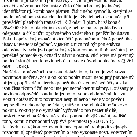
rozhodnutí přikázáním pohledávky z účtu u peněžního ústavu,
označí v návrhu peněžní ústav, číslo účtu nebo jiný jedinečný
identifikátor (tj. kombinace písmen, číslic nebo symbolů, kterými se
podle určení poskytovatele identifikuje uživatel nebo jeho účet při
provádění platebních transakcí - § 2 odst. 3 písm. h) zákona č.
284/2009 Sb., o platebním styku), z něhož má být pohledávka
odepsána, a číslo účtu oprávněného vedeného u peněžního ústavu.
Pokud oprávněný označení více účtů povinného u téhož peněžního
ústavu, uvede také pořadí, v jakém z nich má být pohledávka
odepsána. Navrhuje-li oprávněný výkon rozhodnutí přikázáním jiné
peněžité pohledávky, označí v návrhu osobu, vůči které má povinný
pohledávku (dlužník povinného), a uvede důvod pohledávky (§ 261
odst. 1 OSŘ).
Na žádost oprávněného se soud dotáže toho, komu je vyživovací
povinnost uložena, zda a od koho pobírá mzdu nebo jiný pravidelný
příjem, popřípadě u kterého peněžního ústavu má své účty a jaká
jsou čísla těchto účtů nebo jiné jedinečné identifikátory. Dotázaný je
povinen odpovědět soudu do jednoho týdne od doručení dotazu.
Pokud dotázaný tuto povinnost nesplní nebo uvede v odpovědi
nepravdivé nebo neúplné údaje, může mu soud uložit pořádkovou
pokutu. Pokud jde o vymáhání výživného pro nezletilé dítě,
poskytne soud na žádost účastníka pomoc při zjišťování bydliště
toho, komu z rozhodnutí vyplývá povinnost (§ 260 OSŘ).
K návrhu na výkon rozhodnutí musí oprávněný připojit stejnopis
rozhodnutí, opatřený potvrzením o jeho vykonatelnosti. Potvrzením