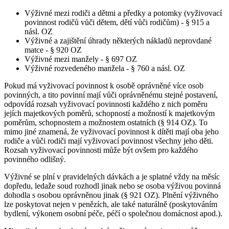
Výživné mezi rodiči a dětmi a předky a potomky (vyživovací
povinnost rodičů vůči dětem, dětí vůči rodičům) - § 915 a
násl. OZ
Výživné a zajištění úhrady některých nákladů neprovdané
matce - § 920 OZ
Výživné mezi manžely - § 697 OZ
Výživné rozvedeného manžela - § 760 a násl. OZ
Pokud má vyživovací povinnost k osobě oprávněné více osob
povinných, a tito povinní mají vůči oprávněnému stejné postavení,
odpovídá rozsah vyživovací povinnosti každého z nich poměru
jejích majetkových poměrů, schopností a možností k majetkovým
poměrům, schopnostem a možnostem ostatních (§ 914 OZ). To
mimo jiné znamená, že vyživovací povinnost k dítěti mají oba jeho
rodiče a vůči rodiči mají vyživovací povinnost všechny jeho děti.
Rozsah vyživovací povinnosti může být ovšem pro každého
povinného odlišný.
Výživné se plní v pravidelných dávkách a je splatné vždy na měsíc
dopředu, ledaže soud rozhodl jinak nebo se osoba výživou povinná
dohodla s osobou oprávněnou jinak (§ 921 OZ). Plnění výživného
lze poskytovat nejen v penězích, ale také naturálně (poskytováním
bydlení, výkonem osobní péče, péčí o společnou domácnost apod.).