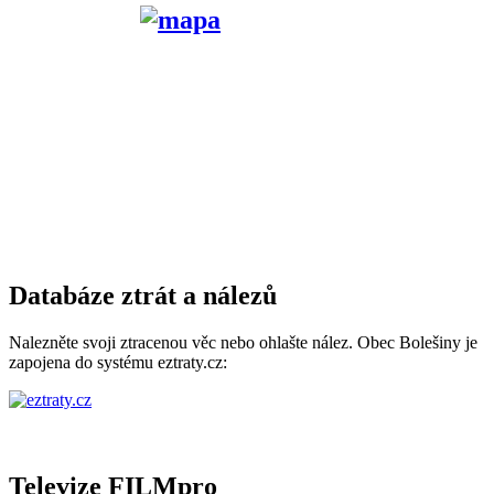
Databáze ztrát a nálezů
Nalezněte svoji ztracenou věc nebo ohlašte nález. Obec Bolešiny je
zapojena do systému eztraty.cz:
Televize FILMpro