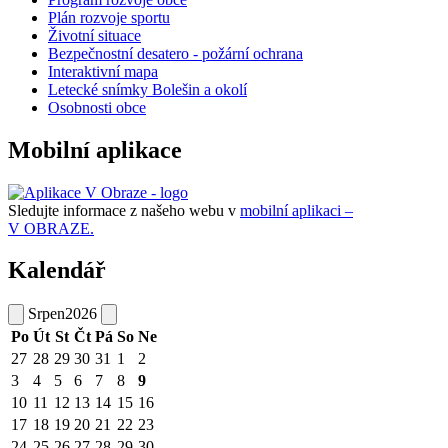
Plán rozvoje sportu
Životní situace
Bezpečnostní desatero - požární ochrana
Interaktivní mapa
Letecké snímky Bolešin a okolí
Osobnosti obce
Mobilní aplikace
Sledujte informace z našeho webu v
mobilní aplikaci –
V OBRAZE.
Kalendář
Srpen
2026
Po
Út
St
Čt
Pá
So
Ne
27
28
29
30
31
1
2
3
4
5
6
7
8
9
10
11
12
13
14
15
16
17
18
19
20
21
22
23
24
25
26
27
28
29
30