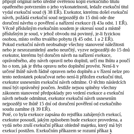
připojit originál nebo úředně ověřenou kopii exekučního titulu
opatřeného potvrzením o jeho vykonatelnosti, ledaže exekuční titul
vydal exekuční soud (§ 38 EŘ). Exekutor, kterému došel exekuční
návrh, požádá exekuční soud nejpozději do 15 dnů ode dne
doručení návrhu o pověření a nařízení exekuce (§ 43a odst. 1 EŘ).
Věcně příslušným exekučním soudem je okresní soud a místně
příslušným je soud, v jehož obvodu má povinný, je-li fyzickou
osobou, místo svého trvalého pobytu (§ 45 odst. 1 a 2 EŘ).
Pokud exekuční návrh neobsahuje všechny stanovené náležitosti
nebo je nesrozumitelný anebo neurčitý, vyzve nejpozději do 15 dnů
exekutor, kterému byl doručen návrh na nařízení exekuce,
oprávněného, aby návrh opravil nebo doplnil, určí mu lhůtu a poučí
ho o tom, jak je třeba opravu nebo doplnění provést. Není-li v
určené lhůtě návrh řádně opraven nebo doplněn a v řízení nelze pro
tento nedostatek pokračovat nebo není-li přiložen exekuční titul,
exekutor usnesením exekuční návrh odmítne. O těchto následcích
musí být oprávněný poučen. Jestliže nejsou splněny všechny
zákonem stanovené předpoklady pro vedení exekuce a exekuční
návrh nebude odmítnut, exekutor exekuční návrh usnesením
nejpozději ve lhůtě 15 dní od doručení pověření od exekučního
soudu zamítne (§ 39 EŘ).
Poté, co byla exekuce zapsána do rejstříku zahájených exekucí,
exekutor posoudí, jakým způsobem bude exekuce provedena, a
vydá nebo zruší exekuční příkaz ohledně majetku, který má být
exekucí postižen. Exekučním příkazem se rozumí příkaz k