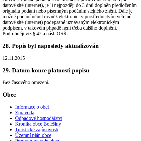
datové sítě (internet), je-li nejpozději do 3 dnů doplněn předložením
originálu podání nebo písemným podáním stejného znění. Dále je
možné podání učinit rovněž elektronicky prostřednictvím veřejné
datové sítě (internet) podepsané uznávaným elektronickým
podpisem, v takovém případě není třeba dalšího doplnění.
Podrobněji viz § 42 a násl. OSŘ.
28. Popis byl naposledy aktualizován
12.11.2015
29. Datum konce platnosti popisu
Bez časového omezení.
Obec
Informace o obci
Zpravodaj
Odpadové hospodářství
Kronika obce Bolešiny
Turistické zajímavosti
Územní plán obce
Program rozvoje obce