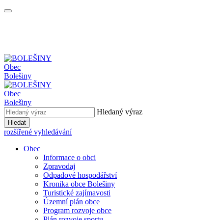
Obec
Bolešiny
Obec
Bolešiny
Hledaný výraz
Hledat
rozšířené vyhledávání
Obec
Informace o obci
Zpravodaj
Odpadové hospodářství
Kronika obce Bolešiny
Turistické zajímavosti
Územní plán obce
Program rozvoje obce
Plán rozvoje sportu