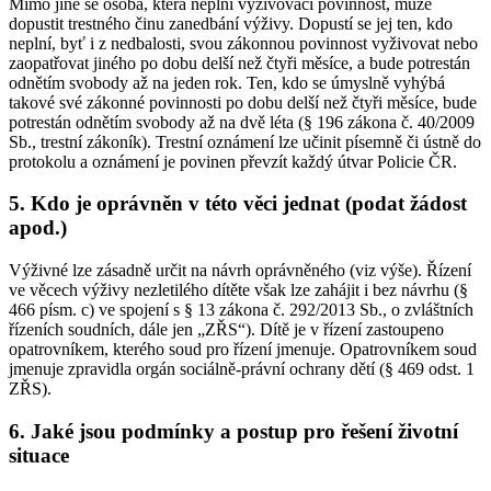
Mimo jiné se osoba, která neplní vyživovací povinnost, může
dopustit trestného činu zanedbání výživy. Dopustí se jej ten, kdo
neplní, byť i z nedbalosti, svou zákonnou povinnost vyživovat nebo
zaopatřovat jiného po dobu delší než čtyři měsíce, a bude potrestán
odnětím svobody až na jeden rok. Ten, kdo se úmyslně vyhýbá
takové své zákonné povinnosti po dobu delší než čtyři měsíce, bude
potrestán odnětím svobody až na dvě léta (§ 196 zákona č. 40/2009
Sb., trestní zákoník). Trestní oznámení lze učinit písemně či ústně do
protokolu a oznámení je povinen převzít každý útvar Policie ČR.
5. Kdo je oprávněn v této věci jednat (podat žádost
apod.)
Výživné lze zásadně určit na návrh oprávněného (viz výše). Řízení
ve věcech výživy nezletilého dítěte však lze zahájit i bez návrhu (§
466 písm. c) ve spojení s § 13 zákona č. 292/2013 Sb., o zvláštních
řízeních soudních, dále jen „ZŘS“). Dítě je v řízení zastoupeno
opatrovníkem, kterého soud pro řízení jmenuje. Opatrovníkem soud
jmenuje zpravidla orgán sociálně-právní ochrany dětí (§ 469 odst. 1
ZŘS).
6. Jaké jsou podmínky a postup pro řešení životní
situace