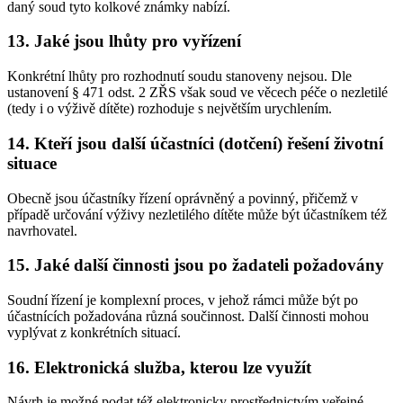
daný soud tyto kolkové známky nabízí.
13. Jaké jsou lhůty pro vyřízení
Konkrétní lhůty pro rozhodnutí soudu stanoveny nejsou. Dle
ustanovení § 471 odst. 2 ZŘS však soud ve věcech péče o nezletilé
(tedy i o výživě dítěte) rozhoduje s největším urychlením.
14. Kteří jsou další účastníci (dotčení) řešení životní
situace
Obecně jsou účastníky řízení oprávněný a povinný, přičemž v
případě určování výživy nezletilého dítěte může být účastníkem též
navrhovatel.
15. Jaké další činnosti jsou po žadateli požadovány
Soudní řízení je komplexní proces, v jehož rámci může být po
účastnících požadována různá součinnost. Další činnosti mohou
vyplývat z konkrétních situací.
16. Elektronická služba, kterou lze využít
Návrh je možné podat též elektronicky prostřednictvím veřejné