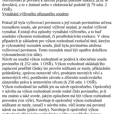
Navrhovatel je povinen k návrhu připojit písemné důkazy, jichž se
dovolává, a to v listinné nebo v elektronické podobě (§ 79 odst. 2
OSŘ).
Vymáhání výživného přiznaného soudem
Pokud již byla vyživovací povinnost a její rozsah povinnému určena
rozsudkem soudu, ale povinný výživné neplatí, je možné výživné
vymáhat. Existují dva způsoby vymáhání výživného, a to buď
soudním výkonem rozhodnutí, či prostřednictvím exekuce. V obou
případech je základem pro výkon rozhodnutí exekuční titul, kterým
je vykonatelný rozsudek soudu, jímž byla povinnému uložena
vyživovací povinnost. Tento rozsudek musí být opatřen doložkou
vykonatelnosti (viz dále).
Návrh na soudní výkon rozhodnutí se podává k obecnému soudu
povinného (§ 252 odst. 1 OSŘ). Výkon rozhodnutí ukládajícího
zaplacení peněžité částky lze provést srážkami ze mzdy, přikázáním
pohledávky, správou nemovité věci, prodejem movitých věcí a
nemovitých věcí, postižením závodu a zřízením soudcovského
zástavního práva k nemovitým věcem (§ 258 odst. 1 OSŘ).
Výkon rozhodnutí lze nařídit jen na návrh oprávněného. Oprávněný
v návrhu na výkon rozhodnutí uvede rodné číslo povinného, je-li
mu známo a také uvede, jakým způsobem má být výkon rozhodnutí
proveden (viz výše). Navrhuje-li oprávněný výkon rozhodnutí
srážkami ze mzdy, označí v návrhu toho, vůči komu má povinný
nárok na mzdu (plátce mzdy). Navrhuje-li oprávněný výkon