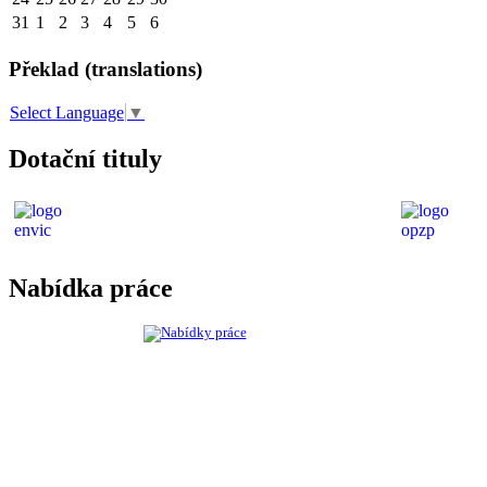
31
1
2
3
4
5
6
Překlad (translations)
Select Language
▼
Dotační tituly
Nabídka práce