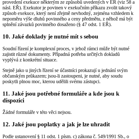
provedení exekuce některým ze způsobů uvedených v EŘ (viz 58 a
násl. EŘ). Exekutor je povinen v exekučním příkazu zvolit takový
způsob exekuce, který není zřejmě nevhodný, zejména vzhledem k
nepoměru výše dluhů povinného a ceny předmětu, z něhož má být
splnění závazků povinného dosaženo (§ 47 odst. 1 EŘ).
10. Jaké doklady je nutné mít s sebou
Soudní řízení je komplexní proces, v jehož rámci může být nutné
zajistit různé dokumenty. Případná potřeba určitých dokladů
vyplývá z konkrétní situace.
Stejně jako u jiných řízení se účastníci prokazují u jednání svým
občanským průkazem; jsou-li zastoupeni, je nutné, aby soudu
poskytli plnou moc, kterou udělili svému zástupci.
11. Jaké jsou potřebné formuláře a kde jsou k
dispozici
Žádné formuláře v této věci nejsou.
12. Jaké jsou poplatky a jak je lze uhradit
Podle ustanovení § 11 odst. 1 písm. c) zákona č. 549/1991 Sb., o