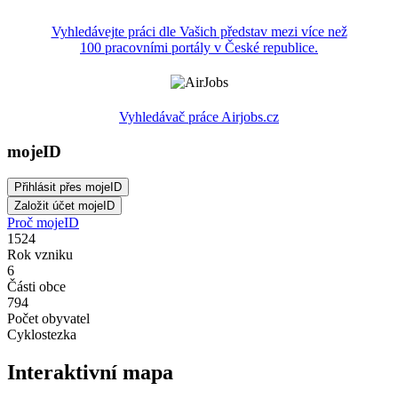
Vyhledávejte práci dle Vašich představ mezi více než
100 pracovními portály v České republice.
Vyhledávač práce Airjobs.cz
mojeID
Proč mojeID
1524
Rok vzniku
6
Části obce
794
Počet obyvatel
Cyklostezka
Interaktivní mapa