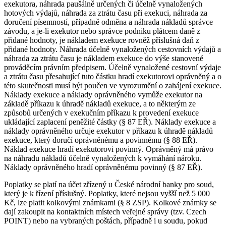
exekutora, náhrada paušálně určených či účelně vynaložených
hotových výdajů, náhrada za ztrátu času při exekuci, náhrada za
doručení písemností, případně odměna a náhrada nákladů správce
závodu, a je-li exekutor nebo správce podniku plátcem daně z
přidané hodnoty, je nákladem exekuce rovněž příslušná daň z
přidané hodnoty. Náhrada účelně vynaložených cestovních výdajů a
náhrada za ztrátu času je nákladem exekuce do výše stanovené
prováděcím právním předpisem. Účelně vynaložené cestovní výdaje
a ztrátu času přesahující tuto částku hradí exekutorovi oprávněný a o
této skutečnosti musí být poučen ve vyrozumění o zahájení exekuce.
Náklady exekuce a náklady oprávněného vymůže exekutor na
základě příkazu k úhradě nákladů exekuce, a to některým ze
způsobů určených v exekučním příkazu k provedení exekuce
ukládající zaplacení peněžité částky (§ 87 EŘ). Náklady exekuce a
náklady oprávněného určuje exekutor v příkazu k úhradě nákladů
exekuce, který doručí oprávněnému a povinnému (§ 88 EŘ).
Náklad exekuce hradí exekutorovi povinný. Oprávněný má právo
na náhradu nákladů účelně vynaložených k vymáhání nároku.
Náklady oprávněného hradí oprávněnému povinný (§ 87 EŘ).
Poplatky se platí na účet zřízený u České národní banky pro soud,
který je k řízení příslušný. Poplatky, které nejsou vyšší než 5 000
Kč, lze platit kolkovými známkami (§ 8 ZSP). Kolkové známky se
dají zakoupit na kontaktních místech veřejné správy (tzv. Czech
POINT) nebo na vybraných poštách, případně i u soudu, pokud