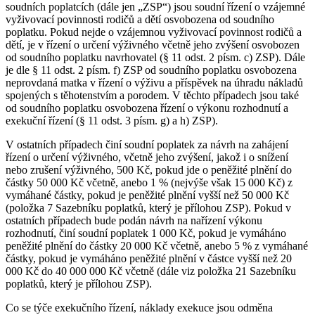
soudních poplatcích (dále jen „ZSP“) jsou soudní řízení o vzájemné
vyživovací povinnosti rodičů a dětí osvobozena od soudního
poplatku. Pokud nejde o vzájemnou vyživovací povinnost rodičů a
dětí, je v řízení o určení výživného včetně jeho zvýšení osvobozen
od soudního poplatku navrhovatel (§ 11 odst. 2 písm. c) ZSP). Dále
je dle § 11 odst. 2 písm. f) ZSP od soudního poplatku osvobozena
neprovdaná matka v řízení o výživu a příspěvek na úhradu nákladů
spojených s těhotenstvím a porodem. V těchto případech jsou také
od soudního poplatku osvobozena řízení o výkonu rozhodnutí a
exekuční řízení (§ 11 odst. 3 písm. g) a h) ZSP).
V ostatních případech činí soudní poplatek za návrh na zahájení
řízení o určení výživného, včetně jeho zvýšení, jakož i o snížení
nebo zrušení výživného, 500 Kč, pokud jde o peněžité plnění do
částky 50 000 Kč včetně, anebo 1 % (nejvýše však 15 000 Kč) z
vymáhané částky, pokud je peněžité plnění vyšší než 50 000 Kč
(položka 7 Sazebníku poplatků, který je přílohou ZSP). Pokud v
ostatních případech bude podán návrh na nařízení výkonu
rozhodnutí, činí soudní poplatek 1 000 Kč, pokud je vymáháno
peněžité plnění do částky 20 000 Kč včetně, anebo 5 % z vymáhané
částky, pokud je vymáháno peněžité plnění v částce vyšší než 20
000 Kč do 40 000 000 Kč včetně (dále viz položka 21 Sazebníku
poplatků, který je přílohou ZSP).
Co se týče exekučního řízení, náklady exekuce jsou odměna