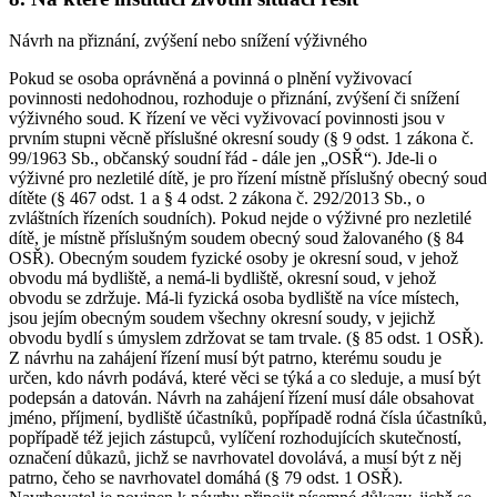
Návrh na přiznání, zvýšení nebo snížení výživného
Pokud se osoba oprávněná a povinná o plnění vyživovací
povinnosti nedohodnou, rozhoduje o přiznání, zvýšení či snížení
výživného soud. K řízení ve věci vyživovací povinnosti jsou v
prvním stupni věcně příslušné okresní soudy (§ 9 odst. 1 zákona č.
99/1963 Sb., občanský soudní řád - dále jen „OSŘ“). Jde-li o
výživné pro nezletilé dítě, je pro řízení místně příslušný obecný soud
dítěte (§ 467 odst. 1 a § 4 odst. 2 zákona č. 292/2013 Sb., o
zvláštních řízeních soudních). Pokud nejde o výživné pro nezletilé
dítě, je místně příslušným soudem obecný soud žalovaného (§ 84
OSŘ). Obecným soudem fyzické osoby je okresní soud, v jehož
obvodu má bydliště, a nemá-li bydliště, okresní soud, v jehož
obvodu se zdržuje. Má-li fyzická osoba bydliště na více místech,
jsou jejím obecným soudem všechny okresní soudy, v jejichž
obvodu bydlí s úmyslem zdržovat se tam trvale. (§ 85 odst. 1 OSŘ).
Z návrhu na zahájení řízení musí být patrno, kterému soudu je
určen, kdo návrh podává, které věci se týká a co sleduje, a musí být
podepsán a datován. Návrh na zahájení řízení musí dále obsahovat
jméno, příjmení, bydliště účastníků, popřípadě rodná čísla účastníků,
popřípadě též jejich zástupců, vylíčení rozhodujících skutečností,
označení důkazů, jichž se navrhovatel dovolává, a musí být z něj
patrno, čeho se navrhovatel domáhá (§ 79 odst. 1 OSŘ).