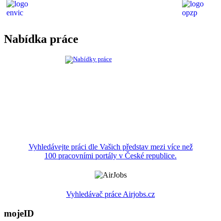
Nabídka práce
Vyhledávejte práci dle Vašich představ mezi více než
100 pracovními portály v České republice.
Vyhledávač práce Airjobs.cz
mojeID