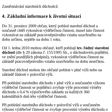
Zaměstnávání starobních důchodců
4. Základní informace k životní situaci
Do 31. prosince 2009 občan, který pobíral starobní důchod a
současně chtěl vykonávat výdělečnou činnost, musel tuto činnost
vykonávat na základě pracovněprávního vztahu uzavřeného na
dobu určitou, nejdéle na dobu 1 roku.
Od 1. ledna 2010 mohou občané, kteří pobírají
tzv. řádný starobní
důchod
(dle § 29 zákona č. 155/1995 Sb., o důchodovém pojištění,
ve znění pozdějších předpisů), vykonávat výdělečnou činnost na
základě pracovněprávního vztahu uzavřeného na dobu neurčitou.
Starobní důchod mohou tito občané pobírat v plné výši nebo na
základě žádosti v poloviční výši.
Při pobírání starobního důchodu v plné výši a současném výkonu
výdělečné činnosti se pojištěnci zvyšuje výše procentní výměry
důchodu o 0,4 % výpočtového základu za každých 360
kalendářních dnů této výdělečné činnosti.
Při pobírání starobního důchodu v poloviční výši a současném
výkonu výdělečné činnosti se zvyšuje procentní výměra důchodu o