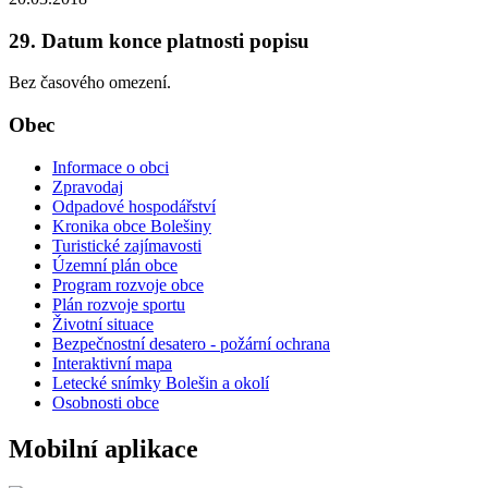
29. Datum konce platnosti popisu
Bez časového omezení.
Obec
Informace o obci
Zpravodaj
Odpadové hospodářství
Kronika obce Bolešiny
Turistické zajímavosti
Územní plán obce
Program rozvoje obce
Plán rozvoje sportu
Životní situace
Bezpečnostní desatero - požární ochrana
Interaktivní mapa
Letecké snímky Bolešin a okolí
Osobnosti obce
Mobilní aplikace