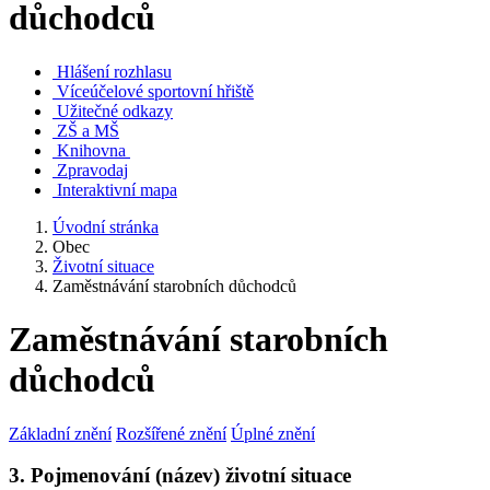
důchodců
Hlášení rozhlasu
Víceúčelové sportovní hřiště
Užitečné odkazy
ZŠ a MŠ
Knihovna
Zpravodaj
Interaktivní mapa
Úvodní stránka
Obec
Životní situace
Zaměstnávání starobních důchodců
Zaměstnávání starobních
důchodců
Základní znění
Rozšířené znění
Úplné znění
3. Pojmenování (název) životní situace