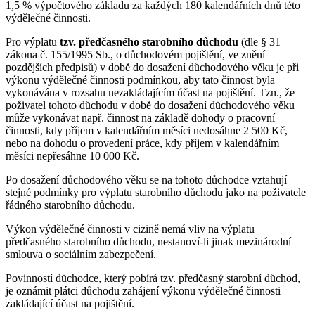
1,5 % výpočtového základu za každých 180 kalendářních dnů této
výdělečné činnosti.
Pro výplatu
tzv. předčasného starobního důchodu
(dle § 31
zákona č. 155/1995 Sb., o důchodovém pojištění, ve znění
pozdějších předpisů) v době do dosažení důchodového věku je při
výkonu výdělečné činnosti podmínkou, aby tato činnost byla
vykonávána v rozsahu nezakládajícím účast na pojištění. Tzn., že
poživatel tohoto důchodu v době do dosažení důchodového věku
může vykonávat např. činnost na základě dohody o pracovní
činnosti, kdy příjem v kalendářním měsíci nedosáhne 2 500 Kč,
nebo na dohodu o provedení práce, kdy příjem v kalendářním
měsíci nepřesáhne 10 000 Kč.
Po dosažení důchodového věku se na tohoto důchodce vztahují
stejné podmínky pro výplatu starobního důchodu jako na poživatele
řádného starobního důchodu.
Výkon výdělečné činnosti v cizině nemá vliv na výplatu
předčasného starobního důchodu, nestanoví-li jinak mezinárodní
smlouva o sociálním zabezpečení.
Povinností důchodce, který pobírá tzv. předčasný starobní důchod,
je oznámit plátci důchodu zahájení výkonu výdělečné činnosti
zakládající účast na pojištění.