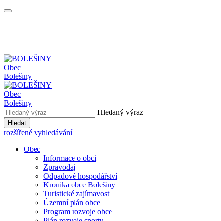
Obec
Bolešiny
Obec
Bolešiny
Hledaný výraz
Hledat
rozšířené vyhledávání
Obec
Informace o obci
Zpravodaj
Odpadové hospodářství
Kronika obce Bolešiny
Turistické zajímavosti
Územní plán obce
Program rozvoje obce
Plán rozvoje sportu