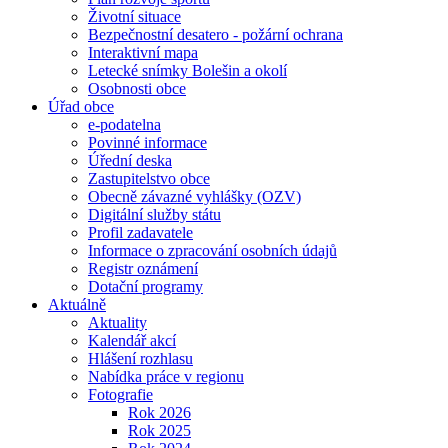
Životní situace
Bezpečnostní desatero - požární ochrana
Interaktivní mapa
Letecké snímky Bolešin a okolí
Osobnosti obce
Úřad obce
e-podatelna
Povinné informace
Úřední deska
Zastupitelstvo obce
Obecně závazné vyhlášky (OZV)
Digitální služby státu
Profil zadavatele
Informace o zpracování osobních údajů
Registr oznámení
Dotační programy
Aktuálně
Aktuality
Kalendář akcí
Hlášení rozhlasu
Nabídka práce v regionu
Fotografie
Rok 2026
Rok 2025