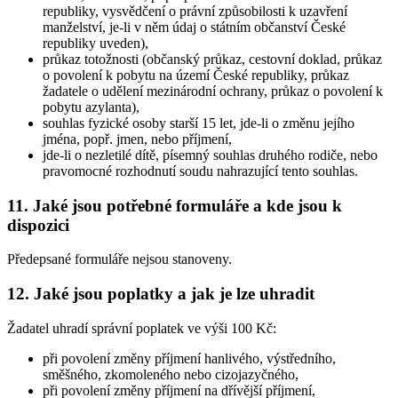
republiky, vysvědčení o právní způsobilosti k uzavření
manželství, je-li v něm údaj o státním občanství České
republiky uveden),
průkaz totožnosti (občanský průkaz, cestovní doklad, průkaz
o povolení k pobytu na území České republiky, průkaz
žadatele o udělení mezinárodní ochrany, průkaz o povolení k
pobytu azylanta),
souhlas fyzické osoby starší 15 let, jde-li o změnu jejího
jména, popř. jmen, nebo příjmení,
jde-li o nezletilé dítě, písemný souhlas druhého rodiče, nebo
pravomocné rozhodnutí soudu nahrazující tento souhlas.
11. Jaké jsou potřebné formuláře a kde jsou k
dispozici
Předepsané formuláře nejsou stanoveny.
12. Jaké jsou poplatky a jak je lze uhradit
Žadatel uhradí správní poplatek ve výši 100 Kč:
při povolení změny příjmení hanlivého, výstředního,
směšného, zkomoleného nebo cizojazyčného,
při povolení změny příjmení na dřívější příjmení,