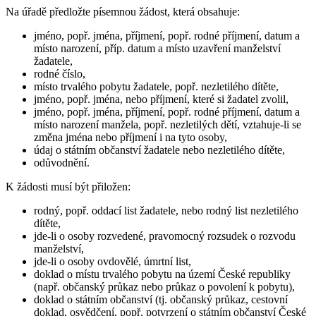
Na úřadě předložte písemnou žádost, která obsahuje:
jméno, popř. jména, příjmení, popř. rodné příjmení, datum a
místo narození, příp. datum a místo uzavření manželství
žadatele,
rodné číslo,
místo trvalého pobytu žadatele, popř. nezletilého dítěte,
jméno, popř. jména, nebo příjmení, které si žadatel zvolil,
jméno, popř. jména, příjmení, popř. rodné příjmení, datum a
místo narození manžela, popř. nezletilých dětí, vztahuje-li se
změna jména nebo příjmení i na tyto osoby,
údaj o státním občanství žadatele nebo nezletilého dítěte,
odůvodnění.
K žádosti musí být přiložen:
rodný, popř. oddací list žadatele, nebo rodný list nezletilého
dítěte,
jde-li o osoby rozvedené, pravomocný rozsudek o rozvodu
manželství,
jde-li o osoby ovdovělé, úmrtní list,
doklad o místu trvalého pobytu na území České republiky
(např. občanský průkaz nebo průkaz o povolení k pobytu),
doklad o státním občanství (tj. občanský průkaz, cestovní
doklad, osvědčení, popř. potvrzení o státním občanství České