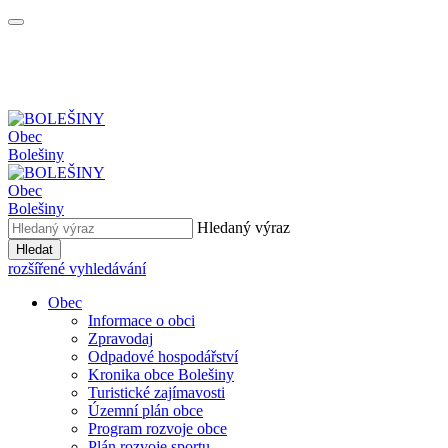
Obec
Bolešiny
Obec
Bolešiny
Hledaný výraz
Hledat
rozšířené vyhledávání
Obec
Informace o obci
Zpravodaj
Odpadové hospodářství
Kronika obce Bolešiny
Turistické zajímavosti
Územní plán obce
Program rozvoje obce
Plán rozvoje sportu