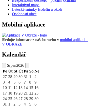
Bezpečnostní desatero - požární ochrana
Interaktivní mapa
Letecké snímky Bolešin a okolí
Osobnosti obce
Mobilní aplikace
Sledujte informace z našeho webu v
mobilní aplikaci –
V OBRAZE.
Kalendář
Srpen
2026
Po
Út
St
Čt
Pá
So
Ne
27
28
29
30
31
1
2
3
4
5
6
7
8
9
10
11
12
13
14
15
16
17
18
19
20
21
22
23
24
25
26
27
28
29
30
31
1
2
3
4
5
6