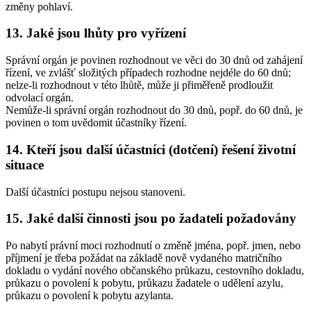
změny pohlaví.
13. Jaké jsou lhůty pro vyřízení
Správní orgán je povinen rozhodnout ve věci do 30 dnů od zahájení
řízení, ve zvlášť složitých případech rozhodne nejdéle do 60 dnů;
nelze-li rozhodnout v této lhůtě, může ji přiměřeně prodloužit
odvolací orgán.
Nemůže-li správní orgán rozhodnout do 30 dnů, popř. do 60 dnů, je
povinen o tom uvědomit účastníky řízení.
14. Kteří jsou další účastníci (dotčení) řešení životní
situace
Další účastníci postupu nejsou stanoveni.
15. Jaké další činnosti jsou po žadateli požadovány
Po nabytí právní moci rozhodnutí o změně jména, popř. jmen, nebo
příjmení je třeba požádat na základě nově vydaného matričního
dokladu o vydání nového občanského průkazu, cestovního dokladu,
průkazu o povolení k pobytu, průkazu žadatele o udělení azylu,
průkazu o povolení k pobytu azylanta.