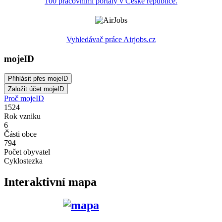
100 pracovními portály v České republice.
Vyhledávač práce Airjobs.cz
mojeID
Proč mojeID
1524
Rok vzniku
6
Části obce
794
Počet obyvatel
Cyklostezka
Interaktivní mapa