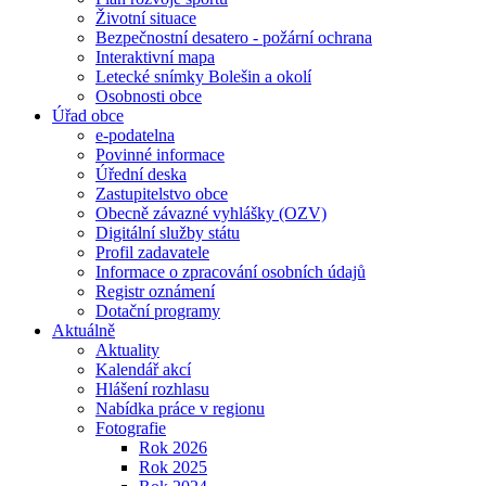
Životní situace
Bezpečnostní desatero - požární ochrana
Interaktivní mapa
Letecké snímky Bolešin a okolí
Osobnosti obce
Úřad obce
e-podatelna
Povinné informace
Úřední deska
Zastupitelstvo obce
Obecně závazné vyhlášky (OZV)
Digitální služby státu
Profil zadavatele
Informace o zpracování osobních údajů
Registr oznámení
Dotační programy
Aktuálně
Aktuality
Kalendář akcí
Hlášení rozhlasu
Nabídka práce v regionu
Fotografie
Rok 2026
Rok 2025