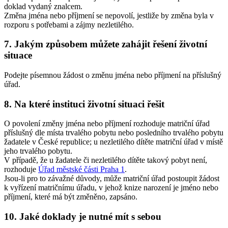
doklad vydaný znalcem.
Změna jména nebo příjmení se nepovolí, jestliže by změna byla v
rozporu s potřebami a zájmy nezletilého.
7. Jakým způsobem můžete zahájit řešení životní
situace
Podejte písemnou žádost o změnu jména nebo příjmení na příslušný
úřad.
8. Na které instituci životní situaci řešit
O povolení změny jména nebo příjmení rozhoduje matriční úřad
příslušný dle místa trvalého pobytu nebo posledního trvalého pobytu
žadatele v České republice; u nezletilého dítěte matriční úřad v místě
jeho trvalého pobytu.
V případě, že u žadatele či nezletilého dítěte takový pobyt není,
rozhoduje
Úřad městské části Praha 1
.
Jsou-li pro to závažné důvody, může matriční úřad postoupit žádost
k vyřízení matričnímu úřadu, v jehož knize narození je jméno nebo
příjmení, které má být změněno, zapsáno.
10. Jaké doklady je nutné mít s sebou