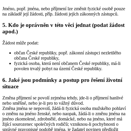
Jméno, popř. jména, nebo příjmení lze změnit fyzické osobě pouze
na základě její žádosti, příp. žádosti jejích zákonných zástupců.
5. Kdo je oprávněn v této věci jednat (podat žádost
apod.)
Žádost může podat:
občan České republiky, popř. zákonní zástupci nezletilého
občana České republiky,
fyzická osoba, která není občanem České republiky, má-li
povolen trvalý pobyt na území České republiky.
6. Jaké jsou podmínky a postup pro řešení životní
situace
Změna příjmení se povolí zejména tehdy, jde-li o příjmení hanlivé
nebo směšné, nebo je-li pro to vážný důvod.
Změna jména se nepovolí, žádá-li fyzická osoba mužského pohlaví
o změnu na jméno ženské, nebo naopak, žádá-li o změnu jména na
jméno zkomolené, zdrobnělé, domácké, nebo na jméno, které má
žijící sourozenec společných rodičů; vzniknou-li pochybnosti o
správné pravopisné podobě jména, je žadatel povinen předložit