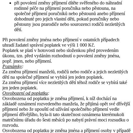
při povolení změny příjmení dítěte svěřeného do náhradní
rodinné péče na příjmení poručníka nebo pěstouna, na
společné příjmení poručníků nebo pěstounů anebo příjmení
dohodnuté pro jejich vlastní děti, pokud poručníky nebo
pěstouny jsou prarodiče nebo sourozenci rodičů nezletilých
dětí.
Při povolení změny jména nebo příjmení v ostatních případech
uhradí žadatel správní poplatek ve výši 1 000 Kč.
Poplatek se platí v hotovosti nebo složenkou před provedením
úkonu, tzn. před vydáním rozhodnutí o povolení změny jména,
popř. jmen, nebo příjmení.
Poznámky
:
Za změnu příjmení manželů, rodičů nebo rodiče a jejich nezletilých
dětí na společné příjmení se vybírá jen jeden poplatek.
Za změnu příjmení více nezletilých dětí téhož rodiče se vybírá také
jen jeden poplatek.
Osvobození od poplatku
:
Osvobozena od poplatku je změna příjmení, k níž dochází na
základě oznámení rozvedeného manžela, že přijímá opět své dřívější
příjmení nebo že upouští od užívání společného příjmení vedle
příjmení dřívějšího, byla-li tato skutečnost oznámena kterémukoli
matričnímu úřadu do šesti měsíců po nabytí právní moci rozsudku o
rozvodu.
Osvobozena od poplatku je změna jména a příjmení osoby v případě