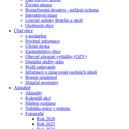
Životní situace
Bezpečnostní desatero - požární ochrana
Interaktivní mapa
Letecké snímky Bolešin a okolí
Osobnosti obce
Úřad obce
e-podatelna
Povinné informace
Úřední deska
Zastupitelstvo obce
Obecně závazné vyhlášky (OZV)
Digitální služby státu
Profil zadavatele
Informace o zpracování osobních údajů
Registr oznámení
Dotační programy
Aktuálně
Aktuality
Kalendář akcí
Hlášení rozhlasu
Nabídka práce v regionu
Fotografie
Rok 2026
Rok 2025