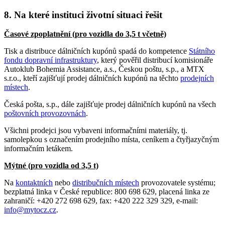
8. Na které instituci životní situaci řešit
Časové zpoplatnění (pro vozidla do 3,5 t včetně)
Tisk a distribuce dálničních kupónů spadá do kompetence
Státního
fondu dopravní infrastruktury
, který pověřil distribucí komisionáře
Autoklub Bohemia Assistance, a.s., Českou poštu, s.p., a MTX
s.r.o., kteří zajišťují prodej dálničních kupónů na těchto
prodejních
místech
.
Česká pošta, s.p., dále zajišťuje prodej dálničních kupónů na všech
poštovních provozovnách
.
Všichni prodejci jsou vybaveni informačními materiály, tj.
samolepkou s označením prodejního místa, ceníkem a čtyřjazyčným
informačním letákem.
Mýtné (pro vozidla od 3,5 t)
Na
kontaktních
nebo
distribučních místech
provozovatele systému;
bezplatná linka v České republice: 800 698 629, placená linka ze
zahraničí: +420 272 698 629, fax: +420 222 329 329, e-mail:
info@mytocz.cz
.