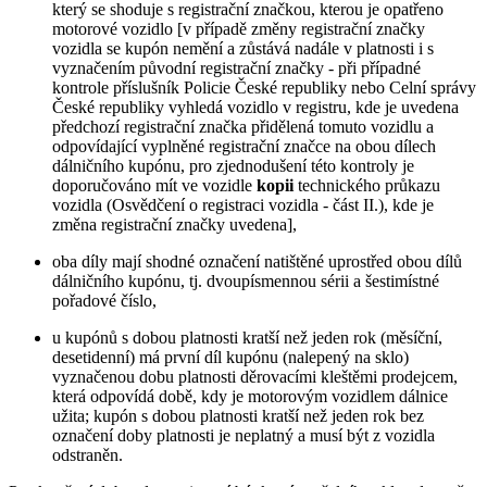
který se shoduje s registrační značkou, kterou je opatřeno
motorové vozidlo [v případě změny registrační značky
vozidla se kupón nemění a zůstává nadále v platnosti i s
vyznačením původní registrační značky - při případné
kontrole příslušník Policie České republiky nebo Celní správy
České republiky vyhledá vozidlo v registru, kde je uvedena
předchozí registrační značka přidělená tomuto vozidlu a
odpovídající vyplněné registrační značce na obou dílech
dálničního kupónu, pro zjednodušení této kontroly je
doporučováno mít ve vozidle
kopii
technického průkazu
vozidla (Osvědčení o registraci vozidla - část II.), kde je
změna registrační značky uvedena],
oba díly mají shodné označení natištěné uprostřed obou dílů
dálničního kupónu, tj. dvoupísmennou sérii a šestimístné
pořadové číslo,
u kupónů s dobou platnosti kratší než jeden rok (měsíční,
desetidenní) má první díl kupónu (nalepený na sklo)
vyznačenou dobu platnosti děrovacími kleštěmi prodejcem,
která odpovídá době, kdy je motorovým vozidlem dálnice
užita; kupón s dobou platnosti kratší než jeden rok bez
označení doby platnosti je neplatný a musí být z vozidla
odstraněn.