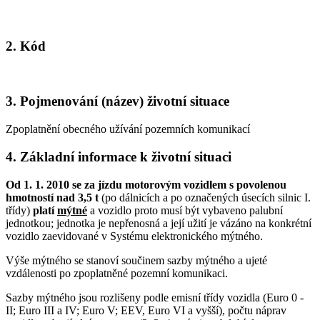
2. Kód
3. Pojmenování (název) životní situace
Zpoplatnění obecného užívání pozemních komunikací
4. Základní informace k životní situaci
Od 1. 1. 2010 se za jízdu motorovým vozidlem s povolenou
hmotností nad 3,5 t
(po dálnicích a po označených úsecích silnic I.
třídy)
platí
mýtné
a vozidlo proto musí být vybaveno palubní
jednotkou; jednotka je nepřenosná a její užití je vázáno na konkrétní
vozidlo zaevidované v Systému elektronického mýtného.
Výše mýtného se stanoví součinem sazby mýtného a ujeté
vzdálenosti po zpoplatněné pozemní komunikaci.
Sazby mýtného jsou rozlišeny podle emisní třídy vozidla (Euro 0 -
II; Euro III a IV; Euro V; EEV, Euro VI a vyšší), počtu náprav