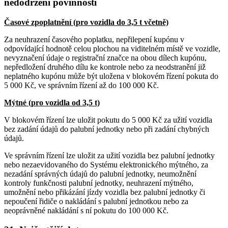
nedodržení povinností
Časové zpoplatnění (pro vozidla do 3,5 t včetně)
Za neuhrazení časového poplatku, nepřilepení kupónu v
odpovídající hodnotě celou plochou na viditelném místě ve vozidle,
nevyznačení údaje o registrační značce na obou dílech kupónu,
nepředložení druhého dílu ke kontrole nebo za neodstranění již
neplatného kupónu může být uložena v blokovém řízení pokuta do
5 000 Kč, ve správním řízení až do 100 000 Kč.
Mýtné (pro vozidla od 3,5 t)
V blokovém řízení lze uložit pokutu do 5 000 Kč za užití vozidla
bez zadání údajů do palubní jednotky nebo při zadání chybných
údajů.
Ve správním řízení lze uložit za užití vozidla bez palubní jednotky
nebo nezaevidovaného do Systému elektronického mýtného, za
nezadání správných údajů do palubní jednotky, neumožnění
kontroly funkčnosti palubní jednotky, neuhrazení mýtného,
umožnění nebo přikázání jízdy vozidla bez palubní jednotky či
nepoučení řidiče o nakládání s palubní jednotkou nebo za
neoprávněné nakládání s ní pokutu do 100 000 Kč.