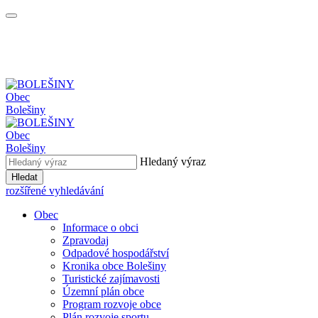
Obec
Bolešiny
Obec
Bolešiny
Hledaný výraz
Hledat
rozšířené vyhledávání
Obec
Informace o obci
Zpravodaj
Odpadové hospodářství
Kronika obce Bolešiny
Turistické zajímavosti
Územní plán obce
Program rozvoje obce
Plán rozvoje sportu