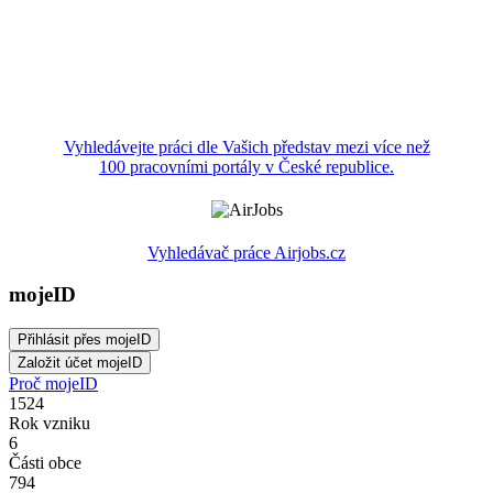
Vyhledávejte práci dle Vašich představ mezi více než
100 pracovními portály v České republice.
Vyhledávač práce Airjobs.cz
mojeID
Proč mojeID
1524
Rok vzniku
6
Části obce
794