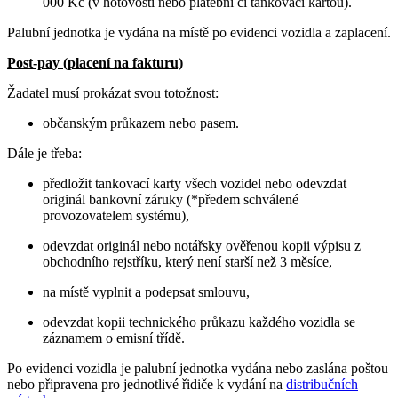
000 Kč (v hotovosti nebo platební či tankovací kartou).
Palubní jednotka je vydána na místě po evidenci vozidla a zaplacení.
Post-pay (placení na fakturu)
Žadatel musí prokázat svou totožnost:
občanským průkazem nebo pasem.
Dále je třeba:
předložit tankovací karty všech vozidel nebo odevzdat
originál bankovní záruky (*předem schválené
provozovatelem systému),
odevzdat originál nebo notářsky ověřenou kopii výpisu z
obchodního rejstříku, který není starší než 3 měsíce,
na místě vyplnit a podepsat smlouvu,
odevzdat kopii technického průkazu každého vozidla se
záznamem o emisní třídě.
Po evidenci vozidla je palubní jednotka vydána nebo zaslána poštou
nebo připravena pro jednotlivé řidiče k vydání na
distribučních