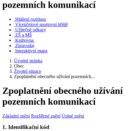
pozemních komunikací
Hlášení rozhlasu
Víceúčelové sportovní hřiště
Užitečné odkazy
ZŠ a MŠ
Knihovna
Zpravodaj
Interaktivní mapa
Úvodní stránka
Obec
Životní situace
Zpoplatnění obecného užívání pozemních...
Zpoplatnění obecného užívání
pozemních komunikací
Základní znění
Rozšířené znění
Úplné znění
1. Identifikační kód