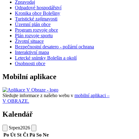
Zpravodaj
Odpadové hospodářství
Kronika obce Bolešiny
Turistické zajímavosti
Územní plán obce
Program rozvoje obce
Plán rozvoje sportu
Životní situace
Bezpečnostní desatero - požární ochrana
Interaktivní mapa
Letecké snímky Bolešin a okolí
Osobnosti obce
Mobilní aplikace
Sledujte informace z našeho webu v
mobilní aplikaci –
V OBRAZE.
Kalendář
Srpen
2026
Po
Út
St
Čt
Pá
So
Ne