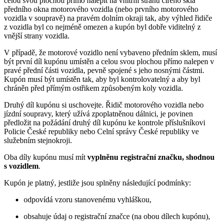
celou svou plochou přímo nalepit na vnitřní stranu čirého skla
předního okna motorového vozidla (nebo prvního motorového
vozidla v soupravě) na pravém dolním okraji tak, aby výhled řidiče
z vozidla byl co nejméně omezen a kupón byl dobře viditelný z
vnější strany vozidla.
V případě, že motorové vozidlo není vybaveno předním sklem, musí
být první díl kupónu umístěn a celou svou plochou přímo nalepen v
pravé přední části vozidla, pevně spojené s jeho nosnými částmi.
Kupón musí být umístěn tak, aby byl kontrolovatelný a aby byl
chráněn před přímým ostřikem způsobeným koly vozidla.
Druhý díl kupónu si uschovejte. Řidič motorového vozidla nebo
jízdní soupravy, který užívá zpoplatněnou dálnici, je povinen
předložit na požádání druhý díl kupónu ke kontrole příslušníkovi
Policie České republiky nebo Celní správy České republiky ve
služebním stejnokroji.
Oba díly kupónu musí mít
vyplněnu registrační značku, shodnou
s vozidlem
.
Kupón je platný, jestliže jsou splněny následující podmínky:
odpovídá vzoru stanovenému vyhláškou,
obsahuje údaj o registrační značce (na obou dílech kupónu),