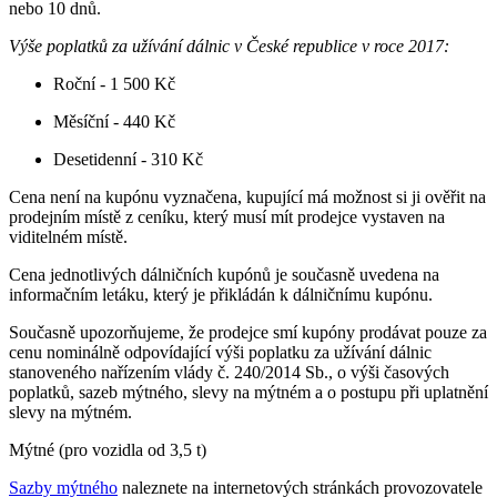
nebo 10 dnů.
Výše poplatků za užívání dálnic v České republice v roce 2017:
Roční - 1 500 Kč
Měsíční - 440 Kč
Desetidenní - 310 Kč
Cena není na kupónu vyznačena, kupující má možnost si ji ověřit na
prodejním místě z ceníku, který musí mít prodejce vystaven na
viditelném místě.
Cena jednotlivých dálničních kupónů je současně uvedena na
informačním letáku, který je přikládán k dálničnímu kupónu.
Současně upozorňujeme, že prodejce smí kupóny prodávat pouze za
cenu nominálně odpovídající výši poplatku za užívání dálnic
stanoveného nařízením vlády č. 240/2014 Sb., o výši časových
poplatků, sazeb mýtného, slevy na mýtném a o postupu při uplatnění
slevy na mýtném.
Mýtné (pro vozidla od 3,5 t)
Sazby mýtného
naleznete na internetových stránkách provozovatele