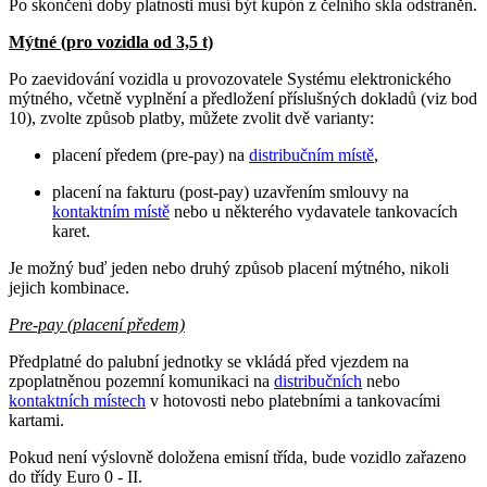
Po skončení doby platnosti musí být kupón z čelního skla odstraněn.
Mýtné (pro vozidla od 3,5 t)
Po zaevidování vozidla u provozovatele Systému elektronického
mýtného, včetně vyplnění a předložení příslušných dokladů (viz bod
10), zvolte způsob platby, můžete zvolit dvě varianty:
placení předem (pre-pay) na
distribučním místě
,
placení na fakturu (post-pay) uzavřením smlouvy na
kontaktním místě
nebo u některého vydavatele tankovacích
karet.
Je možný buď jeden nebo druhý způsob placení mýtného, nikoli
jejich kombinace.
Pre-pay (placení předem)
Předplatné do palubní jednotky se vkládá před vjezdem na
zpoplatněnou pozemní komunikaci na
distribučních
nebo
kontaktních místech
v hotovosti nebo platebními a tankovacími
kartami.
Pokud není výslovně doložena emisní třída, bude vozidlo zařazeno
do třídy Euro 0 - II.