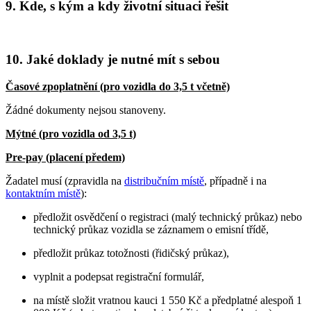
9. Kde, s kým a kdy životní situaci řešit
10. Jaké doklady je nutné mít s sebou
Časové zpoplatnění (pro vozidla do 3,5 t včetně)
Žádné dokumenty nejsou stanoveny.
Mýtné (pro vozidla od 3,5 t)
Pre-pay (placení předem)
Žadatel musí (zpravidla na
distribučním místě
, případně i na
kontaktním místě
):
předložit osvědčení o registraci (malý technický průkaz) nebo
technický průkaz vozidla se záznamem o emisní třídě,
předložit průkaz totožnosti (řidičský průkaz),
vyplnit a podepsat registrační formulář,
na místě složit vratnou kauci 1 550 Kč a předplatné alespoň 1