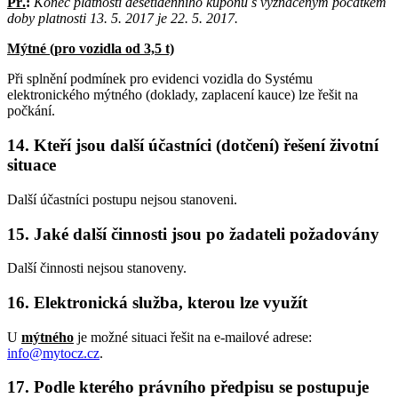
Př.
:
Konec platnosti desetidenního kupónu s vyznačeným počátkem
doby platnosti 13. 5. 2017 je 22. 5. 2017.
Mýtné (pro vozidla od 3,5 t)
Při splnění podmínek pro evidenci vozidla do Systému
elektronického mýtného (doklady, zaplacení kauce) lze řešit na
počkání.
14. Kteří jsou další účastníci (dotčení) řešení životní
situace
Další účastníci postupu nejsou stanoveni.
15. Jaké další činnosti jsou po žadateli požadovány
Další činnosti nejsou stanoveny.
16. Elektronická služba, kterou lze využít
U
mýtného
je možné situaci řešit na e-mailové adrese:
info@mytocz.cz
.
17. Podle kterého právního předpisu se postupuje