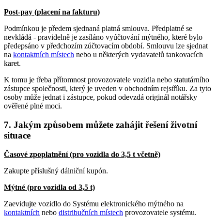
Post-pay (placení na fakturu)
Podmínkou je předem sjednaná platná smlouva. Předplatné se
nevkládá - pravidelně je zasíláno vyúčtování mýtného, které bylo
předepsáno v předchozím zúčtovacím období. Smlouvu lze sjednat
na
kontaktních místech
nebo u některých vydavatelů tankovacích
karet.
K tomu je třeba přítomnost provozovatele vozidla nebo statutárního
zástupce společnosti, který je uveden v obchodním rejstříku. Za tyto
osoby může jednat i zástupce, pokud odevzdá originál notářsky
ověřené plné moci.
7. Jakým způsobem můžete zahájit řešení životní
situace
Časové zpoplatnění (pro vozidla do 3,5 t včetně)
Zakupte příslušný dálniční kupón.
Mýtné (pro vozidla od 3,5 t)
Zaevidujte vozidlo do Systému elektronického mýtného na
kontaktních
nebo
distribučních místech
provozovatele systému.