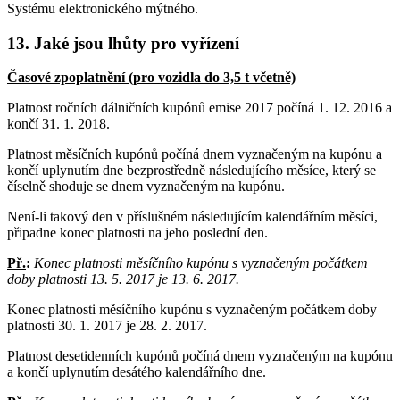
Systému elektronického mýtného.
13. Jaké jsou lhůty pro vyřízení
Časové zpoplatnění (pro vozidla do 3,5 t včetně)
Platnost ročních dálničních kupónů emise 2017 počíná 1. 12. 2016 a
končí 31. 1. 2018.
Platnost měsíčních kupónů počíná dnem vyznačeným na kupónu a
končí uplynutím dne bezprostředně následujícího měsíce, který se
číselně shoduje se dnem vyznačeným na kupónu.
Není-li takový den v příslušném následujícím kalendářním měsíci,
připadne konec platnosti na jeho poslední den.
Př.
:
Konec platnosti měsíčního kupónu s vyznačeným počátkem
doby platnosti 13. 5. 2017 je 13. 6. 2017.
Konec platnosti měsíčního kupónu s vyznačeným počátkem doby
platnosti 30. 1. 2017 je 28. 2. 2017.
Platnost desetidenních kupónů počíná dnem vyznačeným na kupónu
a končí uplynutím desátého kalendářního dne.