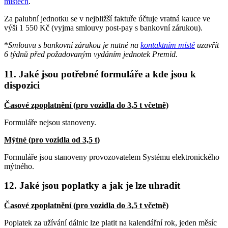
místech
.
Za palubní jednotku se v nejbližší faktuře účtuje vratná kauce ve
výši 1 550 Kč (vyjma smlouvy post-pay s bankovní zárukou).
*
Smlouvu s bankovní zárukou je nutné na
kontaktním místě
uzavřít
6 týdnů před požadovaným vydáním jednotek Premid.
11. Jaké jsou potřebné formuláře a kde jsou k
dispozici
Časové zpoplatnění (pro vozidla do 3,5 t včetně)
Formuláře nejsou stanoveny.
Mýtné (pro vozidla od 3,5 t)
Formuláře jsou stanoveny provozovatelem Systému elektronického
mýtného.
12. Jaké jsou poplatky a jak je lze uhradit
Časové zpoplatnění (pro vozidla do 3,5 t včetně)
Poplatek za užívání dálnic lze platit na kalendářní rok, jeden měsíc