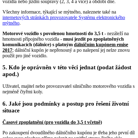
vozidla nebo jízdní soupravy (2, 3, 4 a více) a období dne.
Všechny informace, týkající se mýtného, naleznete také na
internetových stránkách provozovatele Systému elektronického
mýtného
.
Motorové vozidlo s povolenou hmotností do 3,5 t
- nezáleží na
hmotnosti přípojného vozidla -
musí jezdit po zpoplatněných
komunikacích (dálnice) s platným
dálničním kupónem emise
2017
; dálniční kupón je nepřenosný a po nalepení jej nelze znovu
použít pro jiné vozidlo.
5. Kdo je oprávněn v této věci jednat (podat žádost
apod.)
Uživatel, majitel nebo provozovatel silničního motorového vozidla s
nejméně čtyřmi koly.
6. Jaké jsou podmínky a postup pro řešení životní
situace
Časové zpoplatnění (pro vozidla do 3,5 t včetně)
Po zakoupení dvoudílného dálničního kupónu je třeba jeho první díl