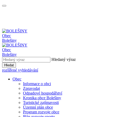
Obec
Bolešiny
Obec
Bolešiny
Hledaný výraz
Hledat
rozšířené vyhledávání
Obec
Informace o obci
Zpravodaj
Odpadové hospodářství
Kronika obce Bolešiny
Turistické zajímavosti
Územní plán obce
Program rozvoje obce
Plán rozvoje sportu