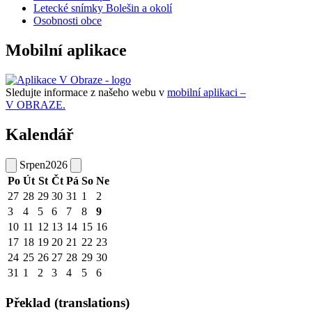
Letecké snímky Bolešin a okolí
Osobnosti obce
Mobilní aplikace
Sledujte informace z našeho webu v
mobilní aplikaci –
V OBRAZE.
Kalendář
Srpen
2026
Po
Út
St
Čt
Pá
So
Ne
27
28
29
30
31
1
2
3
4
5
6
7
8
9
10
11
12
13
14
15
16
17
18
19
20
21
22
23
24
25
26
27
28
29
30
31
1
2
3
4
5
6
Překlad (translations)