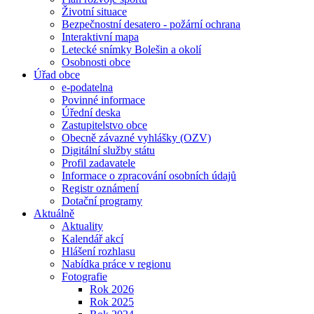
Životní situace
Bezpečnostní desatero - požární ochrana
Interaktivní mapa
Letecké snímky Bolešin a okolí
Osobnosti obce
Úřad obce
e-podatelna
Povinné informace
Úřední deska
Zastupitelstvo obce
Obecně závazné vyhlášky (OZV)
Digitální služby státu
Profil zadavatele
Informace o zpracování osobních údajů
Registr oznámení
Dotační programy
Aktuálně
Aktuality
Kalendář akcí
Hlášení rozhlasu
Nabídka práce v regionu
Fotografie
Rok 2026
Rok 2025