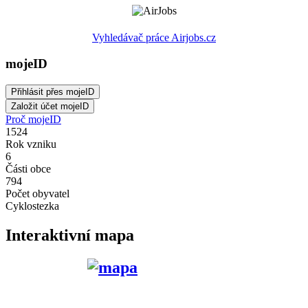
Vyhledávač práce Airjobs.cz
mojeID
Proč mojeID
1524
Rok vzniku
6
Části obce
794
Počet obyvatel
Cyklostezka
Interaktivní mapa