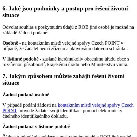
6. Jaké jsou podmínky a postup pro řešení životní
situace
Odvolat souhlas s poskytnutím údajů z ROB jiné osobě je možné na
základě žádosti podané:
Osobně
- na kontaktním místě veřejné správy Czech POINT v
případě, že žadatel nemá zřízenu a aktivovánu datovou schránku.
V listinné podobě
- zaslané kterémukoliv obecnímu úřadu obce s
rozšířenou působností, krajskému úřadu nebo Ministerstvu vnitra.
7. Jakým způsobem můžete zahájit řešení životní
situace
Žádost podaná osobně
V případě podání žádosti na
kontaktním místě veřejné správy Czech
POINT
provede žadatel svoji identifikaci pomocí elektronicky
čitelného identifikačního dokladu.
Žádost podaná v listinné podobě
Žádost o odvolání souhlasu s poskytnutím údajů z ROB jiné osobě