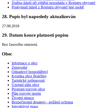
Změna údajů při zjištění nesouladu v Registru obyvatel
Poskytnutí údajů z Registru obyvatel jiné osobě
28. Popis byl naposledy aktualizován
27.08.2018
29. Datum konce platnosti popisu
Bez časového omezení.
Obec
Informace o obci
Zpravodaj
Odpadové hospodářství
Kronika obce Bolešiny
Turistické zajímavosti
Územní plán obce
Program rozvoje obce
Plán rozvoje sportu
Životní situace
Bezpečnostní desatero - požární ochrana
Interaktivní mapa