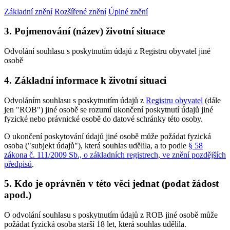
Základní znění
Rozšířené znění
Úplné znění
3. Pojmenování (název) životní situace
Odvolání souhlasu s poskytnutím údajů z Registru obyvatel jiné
osobě
4. Základní informace k životní situaci
Odvoláním souhlasu s poskytnutím údajů z
Registru obyvatel
(dále
jen "ROB") jiné osobě se rozumí ukončení poskytnutí údajů jiné
fyzické nebo právnické osobě do datové schránky této osoby.
O ukončení poskytování údajů jiné osobě může požádat fyzická
osoba ("subjekt údajů"), která souhlas udělila, a to podle
§ 58
zákona č. 111/2009 Sb., o základních registrech, ve znění pozdějších
předpisů
.
5. Kdo je oprávněn v této věci jednat (podat žádost
apod.)
O odvolání souhlasu s poskytnutím údajů z ROB jiné osobě může
požádat fyzická osoba starší 18 let, která souhlas udělila.