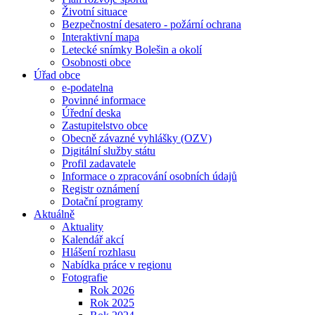
Životní situace
Bezpečnostní desatero - požární ochrana
Interaktivní mapa
Letecké snímky Bolešin a okolí
Osobnosti obce
Úřad obce
e-podatelna
Povinné informace
Úřední deska
Zastupitelstvo obce
Obecně závazné vyhlášky (OZV)
Digitální služby státu
Profil zadavatele
Informace o zpracování osobních údajů
Registr oznámení
Dotační programy
Aktuálně
Aktuality
Kalendář akcí
Hlášení rozhlasu
Nabídka práce v regionu
Fotografie
Rok 2026
Rok 2025