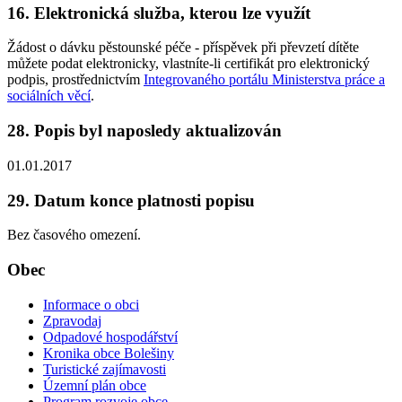
16. Elektronická služba, kterou lze využít
Žádost o dávku pěstounské péče - příspěvek při převzetí dítěte
můžete podat elektronicky, vlastníte-li certifikát pro elektronický
podpis, prostřednictvím
Integrovaného portálu Ministerstva práce a
sociálních věcí
.
28. Popis byl naposledy aktualizován
01.01.2017
29. Datum konce platnosti popisu
Bez časového omezení.
Obec
Informace o obci
Zpravodaj
Odpadové hospodářství
Kronika obce Bolešiny
Turistické zajímavosti
Územní plán obce
Program rozvoje obce