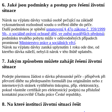
6. Jaké jsou podmínky a postup pro řešení životní
situace
Nárok na výplatu dávky vzniká osobě pečující na základě
vykonatelnosti rozhodnutí soudu o svěření dítěte do péče.
Další podmínkou je splnění
ustanovení § 47o zákona č. 359/1999
Sb., o sociálně-právní ochraně dětí, ve znění pozdějších předpisů
;
podmínku trvalého pobytu může v odůvodněných případech
prominout
Ministerstvo práce a sociálních věcí
.
Nárok na výplatu dávky zaniká uplynutím 1 roku ode dne, od
kterého dávka náleží, nebyl-li nárok v této lhůtě uplatněn.
7. Jakým způsobem můžete zahájit řešení životní
situace
Podejte písemnou žádost o dávku pěstounské péče - příspěvek při
převzetí dítěte na předepsaném formuláři (na originálním nebo z
internetových stránek vytištěném tiskopisu, příp. elektronicky,
pokud vlastníte certifikát pro elektronický podpis) na příslušné
kontaktní pracoviště Úřadu práce České republiky.
8. Na které instituci životní situaci řešit