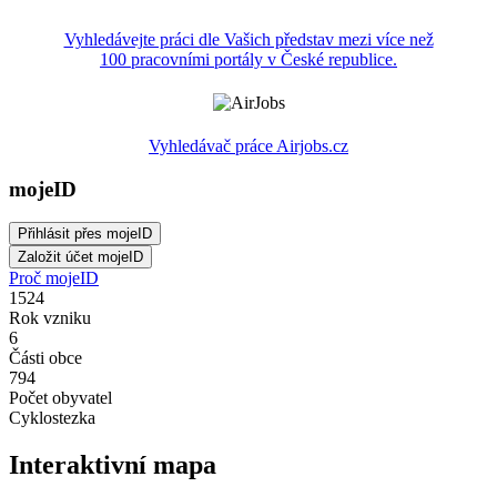
Vyhledávejte práci dle Vašich představ mezi více než
100 pracovními portály v České republice.
Vyhledávač práce Airjobs.cz
mojeID
Proč mojeID
1524
Rok vzniku
6
Části obce
794
Počet obyvatel
Cyklostezka
Interaktivní mapa