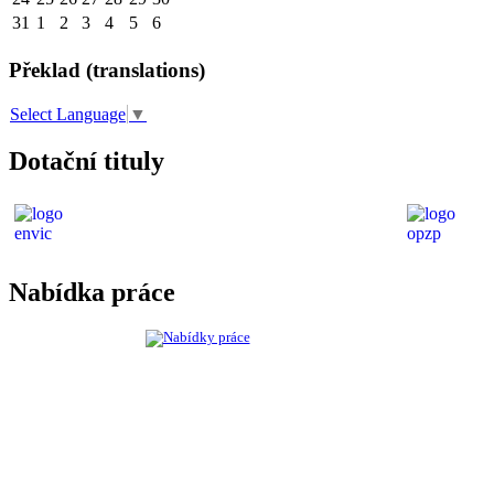
31
1
2
3
4
5
6
Překlad (translations)
Select Language
▼
Dotační tituly
Nabídka práce