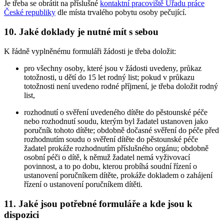
Je třeba se obrátit na příslušné
kontaktní pracoviště Úřadu práce
České republiky
dle místa trvalého pobytu osoby pečující.
10. Jaké doklady je nutné mít s sebou
K řádně vyplněnému formuláři žádosti je třeba doložit:
pro všechny osoby, které jsou v žádosti uvedeny, průkaz
totožnosti, u dětí do 15 let rodný list; pokud v průkazu
totožnosti není uvedeno rodné příjmení, je třeba doložit rodný
list,
rozhodnutí o svěření uvedeného dítěte do pěstounské péče
nebo rozhodnutí soudu, kterým byl žadatel ustanoven jako
poručník tohoto dítěte; obdobně dočasné svěření do péče před
rozhodnutím soudu o svěření dítěte do pěstounské péče
žadatel prokáže rozhodnutím příslušného orgánu; obdobně
osobní péči o dítě, k němuž žadatel nemá vyživovací
povinnost, a to po dobu, kterou probíhá soudní řízení o
ustanovení poručníkem dítěte, prokáže dokladem o zahájení
řízení o ustanovení poručníkem dítěti.
11. Jaké jsou potřebné formuláře a kde jsou k
dispozici