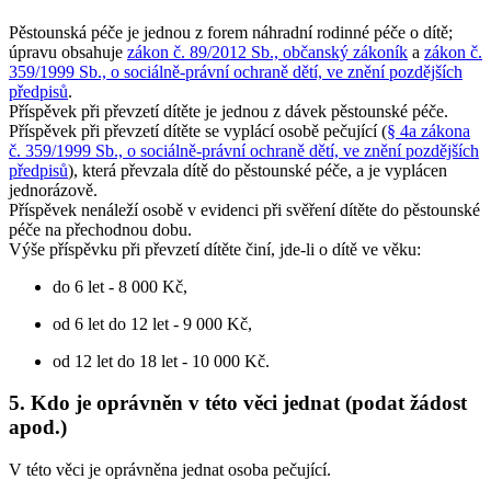
Pěstounská péče je jednou z forem náhradní rodinné péče o dítě;
úpravu obsahuje
zákon č. 89/2012 Sb., občanský zákoník
a
zákon č.
359/1999 Sb., o sociálně-právní ochraně dětí, ve znění pozdějších
předpisů
.
Příspěvek při převzetí dítěte je jednou z dávek pěstounské péče.
Příspěvek při převzetí dítěte se vyplácí osobě pečující (
§ 4a zákona
č. 359/1999 Sb., o sociálně-právní ochraně dětí, ve znění pozdějších
předpisů
), která převzala dítě do pěstounské péče, a je vyplácen
jednorázově.
Příspěvek nenáleží osobě v evidenci při svěření dítěte do pěstounské
péče na přechodnou dobu.
Výše příspěvku při převzetí dítěte činí, jde-li o dítě ve věku:
do 6 let - 8 000 Kč,
od 6 let do 12 let - 9 000 Kč,
od 12 let do 18 let - 10 000 Kč.
5. Kdo je oprávněn v této věci jednat (podat žádost
apod.)
V této věci je oprávněna jednat osoba pečující.