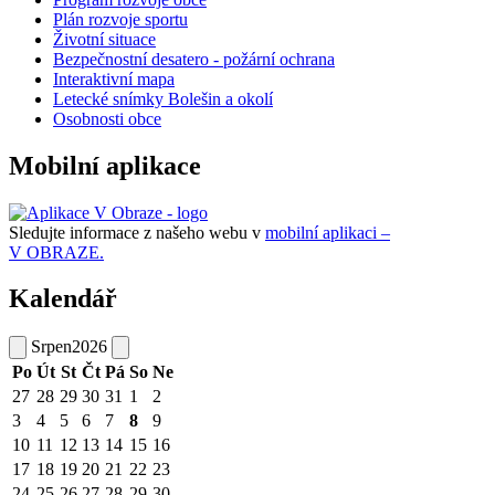
Plán rozvoje sportu
Životní situace
Bezpečnostní desatero - požární ochrana
Interaktivní mapa
Letecké snímky Bolešin a okolí
Osobnosti obce
Mobilní aplikace
Sledujte informace z našeho webu v
mobilní aplikaci –
V OBRAZE.
Kalendář
Srpen
2026
Po
Út
St
Čt
Pá
So
Ne
27
28
29
30
31
1
2
3
4
5
6
7
8
9
10
11
12
13
14
15
16
17
18
19
20
21
22
23
24
25
26
27
28
29
30