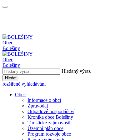
Obec
Bolešiny
Obec
Bolešiny
Hledaný výraz
Hledat
rozšířené vyhledávání
Obec
Informace o obci
Zpravodaj
Odpadové hospodářství
Kronika obce Bolešiny
Turistické zajímavosti
Územní plán obce
Program rozvoje obce
Plán rozvoje sportu