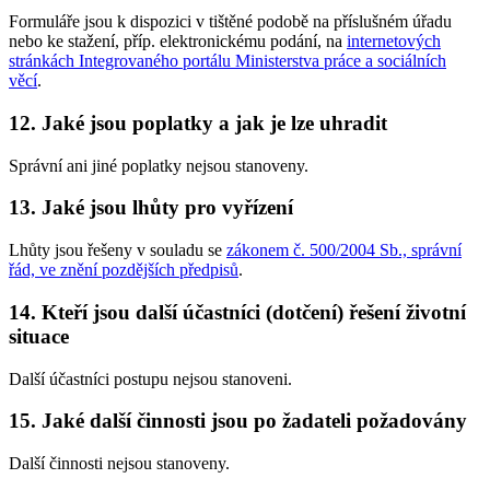
Formuláře jsou k dispozici v tištěné podobě na příslušném úřadu
nebo ke stažení, příp. elektronickému podání, na
internetových
stránkách Integrovaného portálu Ministerstva práce a sociálních
věcí
.
12. Jaké jsou poplatky a jak je lze uhradit
Správní ani jiné poplatky nejsou stanoveny.
13. Jaké jsou lhůty pro vyřízení
Lhůty jsou řešeny v souladu se
zákonem č. 500/2004 Sb., správní
řád, ve znění pozdějších předpisů
.
14. Kteří jsou další účastníci (dotčení) řešení životní
situace
Další účastníci postupu nejsou stanoveni.
15. Jaké další činnosti jsou po žadateli požadovány
Další činnosti nejsou stanoveny.