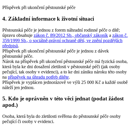
Příspěvek při ukončení pěstounské péče
4. Základní informace k životní situaci
Pěstounská péče je jednou z forem náhradní rodinné péče o dítě;
úpravu obsahuje
zákon č. 89/2012 Sb., občanský zákoník
a
zákon č.
359/1999 Sb., o sociálně-právní ochraně dětí, ve znění pozdějších
předpisů
.
Příspěvek při ukončení pěstounské péče je jednou z dávek
pěstounské péče.
Nárok na příspěvek při ukončení pěstounské péče má fyzická osoba,
která byla ke dni dosažení zletilosti v pěstounské péči (jak osoby
pečující, tak osoby v evidenci), a to ke dni zániku nároku této osoby
na
příspěvek na úhradu potřeb dítěte
.
Příspěvek je vyplácen jednorázově ve výši 25 000 Kč a každé osobě
náleží jen jednou.
5. Kdo je oprávněn v této věci jednat (podat žádost
apod.)
Osoba, která byla do zletilosti svěřena do pěstounské péče osoby
pečující či osoby v evidenci.