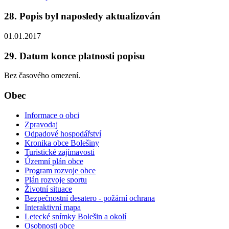
28. Popis byl naposledy aktualizován
01.01.2017
29. Datum konce platnosti popisu
Bez časového omezení.
Obec
Informace o obci
Zpravodaj
Odpadové hospodářství
Kronika obce Bolešiny
Turistické zajímavosti
Územní plán obce
Program rozvoje obce
Plán rozvoje sportu
Životní situace
Bezpečnostní desatero - požární ochrana
Interaktivní mapa
Letecké snímky Bolešin a okolí
Osobnosti obce