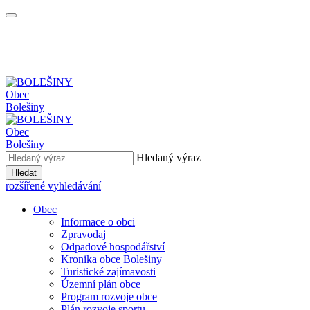
Obec
Bolešiny
Obec
Bolešiny
Hledaný výraz
Hledat
rozšířené vyhledávání
Obec
Informace o obci
Zpravodaj
Odpadové hospodářství
Kronika obce Bolešiny
Turistické zajímavosti
Územní plán obce
Program rozvoje obce
Plán rozvoje sportu