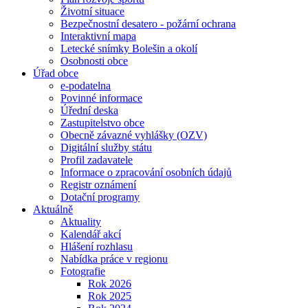
Životní situace
Bezpečnostní desatero - požární ochrana
Interaktivní mapa
Letecké snímky Bolešin a okolí
Osobnosti obce
Úřad obce
e-podatelna
Povinné informace
Úřední deska
Zastupitelstvo obce
Obecně závazné vyhlášky (OZV)
Digitální služby státu
Profil zadavatele
Informace o zpracování osobních údajů
Registr oznámení
Dotační programy
Aktuálně
Aktuality
Kalendář akcí
Hlášení rozhlasu
Nabídka práce v regionu
Fotografie
Rok 2026
Rok 2025