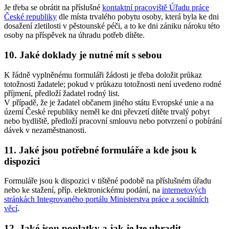
Je třeba se obrátit na příslušné
kontaktní pracoviště Úřadu práce
České republiky
dle místa trvalého pobytu osoby, která byla ke dni
dosažení zletilosti v pěstounské péči, a to ke dni zániku nároku této
osoby na příspěvek na úhradu potřeb dítěte.
10. Jaké doklady je nutné mít s sebou
K řádně vyplněnému formuláři žádosti je třeba doložit průkaz
totožnosti žadatele; pokud v průkazu totožnosti není uvedeno rodné
příjmení, předloží žadatel rodný list.
V případě, že je žadatel občanem jiného státu Evropské unie a na
území České republiky neměl ke dni převzetí dítěte trvalý pobyt
nebo bydliště, předloží pracovní smlouvu nebo potvrzení o pobírání
dávek v nezaměstnanosti.
11. Jaké jsou potřebné formuláře a kde jsou k
dispozici
Formuláře jsou k dispozici v tištěné podobě na příslušném úřadu
nebo ke stažení, příp. elektronickému podání, na
internetových
stránkách Integrovaného portálu Ministerstva práce a sociálních
věcí
.
12. Jaké jsou poplatky a jak je lze uhradit