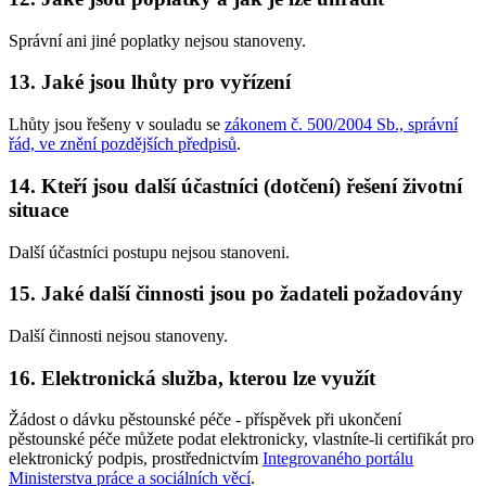
Správní ani jiné poplatky nejsou stanoveny.
13. Jaké jsou lhůty pro vyřízení
Lhůty jsou řešeny v souladu se
zákonem č. 500/2004 Sb., správní
řád, ve znění pozdějších předpisů
.
14. Kteří jsou další účastníci (dotčení) řešení životní
situace
Další účastníci postupu nejsou stanoveni.
15. Jaké další činnosti jsou po žadateli požadovány
Další činnosti nejsou stanoveny.
16. Elektronická služba, kterou lze využít
Žádost o dávku pěstounské péče - příspěvek při ukončení
pěstounské péče můžete podat elektronicky, vlastníte-li certifikát pro
elektronický podpis, prostřednictvím
Integrovaného portálu
Ministerstva práce a sociálních věcí
.