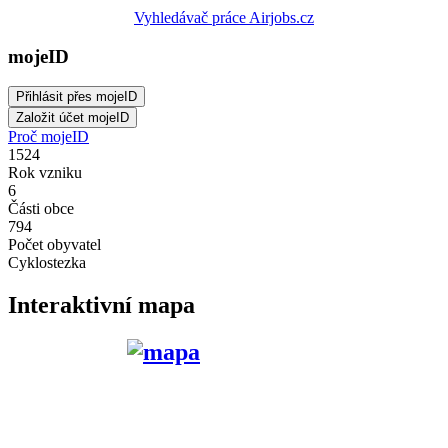
Vyhledávač práce Airjobs.cz
mojeID
Proč mojeID
1524
Rok vzniku
6
Části obce
794
Počet obyvatel
Cyklostezka
Interaktivní mapa