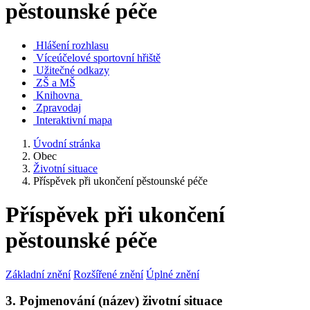
pěstounské péče
Hlášení rozhlasu
Víceúčelové sportovní hřiště
Užitečné odkazy
ZŠ a MŠ
Knihovna
Zpravodaj
Interaktivní mapa
Úvodní stránka
Obec
Životní situace
Příspěvek při ukončení pěstounské péče
Příspěvek při ukončení
pěstounské péče
Základní znění
Rozšířené znění
Úplné znění
3. Pojmenování (název) životní situace