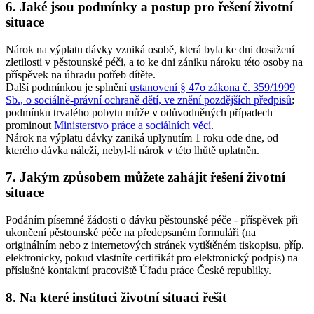
6. Jaké jsou podmínky a postup pro řešení životní
situace
Nárok na výplatu dávky vzniká osobě, která byla ke dni dosažení
zletilosti v pěstounské péči, a to ke dni zániku nároku této osoby na
příspěvek na úhradu potřeb dítěte.
Další podmínkou je splnění
ustanovení § 47o zákona č. 359/1999
Sb., o sociálně-právní ochraně dětí, ve znění pozdějších předpisů
;
podmínku trvalého pobytu může v odůvodněných případech
prominout
Ministerstvo práce a sociálních věcí
.
Nárok na výplatu dávky zaniká uplynutím 1 roku ode dne, od
kterého dávka náleží, nebyl-li nárok v této lhůtě uplatněn.
7. Jakým způsobem můžete zahájit řešení životní
situace
Podáním písemné žádosti o dávku pěstounské péče - příspěvek při
ukončení pěstounské péče na předepsaném formuláři (na
originálním nebo z internetových stránek vytištěném tiskopisu, příp.
elektronicky, pokud vlastníte certifikát pro elektronický podpis) na
příslušné kontaktní pracoviště Úřadu práce České republiky.
8. Na které instituci životní situaci řešit